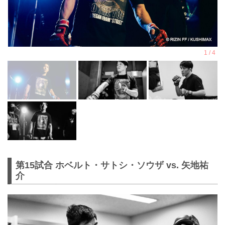
第15試合 ホベルト・サトシ・ソウザ vs. 矢地祐
介