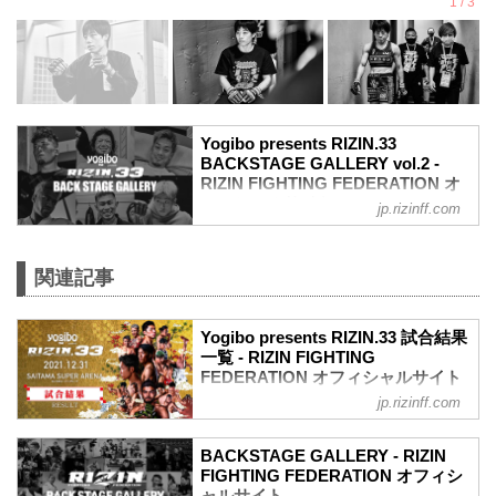
Yogibo presents RIZIN.33
BACKSTAGE GALLERY vol.2 -
RIZIN FIGHTING FEDERATION オ
フィシャルサイト
jp.rizinff.com
戦いの裏側で選手が見せる真実の素顔を
収めた「BACKSTAGE GALLERY」
第11試合〜第16試合までのvol.1はこちら
関連記事
第10試合 武田光司 vs. “ブラックパンサ
ー”ベイノア
Yogibo presents RIZIN.33 試合結果
武田光司3
一覧 - RIZIN FIGHTING
“ブラックパンサー”ベイノア3
FEDERATION オフィシャルサイト
第9試合 シビサイ頌真 vs. 関根“シュレッ
ク”秀樹
jp.rizinff.com
第16試合／RIZIN JAPAN GP2021 バンタ
関根“シュレック”秀樹3
ム級トーナメント 決勝 朝倉海 vs. 扇久保
シビサイ頌真3
博正
BACKSTAGE GALLERY - RIZIN
第8試合 萩原京平 vs. 鈴木博昭
Full Fight | 朝倉海 vs. 扇久保博正 2 / Kai
FIGHTING FEDERATION オフィシ
萩原京平3
Asakura vs. Hiromasa Ougikubo 2 -