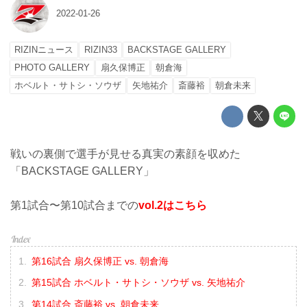
2022-01-26
RIZINニュース
RIZIN33
BACKSTAGE GALLERY
PHOTO GALLERY
扇久保博正
朝倉海
ホベルト・サトシ・ソウザ
矢地祐介
斎藤裕
朝倉未来
戦いの裏側で選手が見せる真実の素顔を収めた
「BACKSTAGE GALLERY」
第1試合〜第10試合までの
vol.2はこちら
第16試合 扇久保博正 vs. 朝倉海
第15試合 ホベルト・サトシ・ソウザ vs. 矢地祐介
第14試合 斎藤裕 vs. 朝倉未来