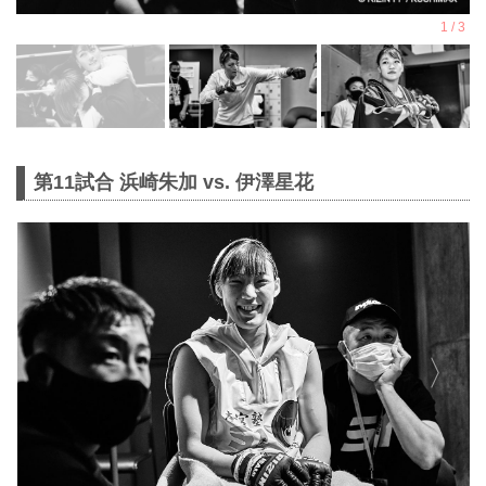
第11試合 浜崎朱加 vs. 伊澤星花