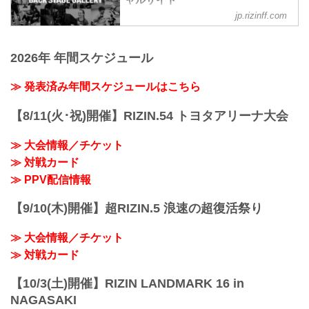
ャルサイト
鈴木博昭3
RIZIN.33
jp.rizinff.com
BACKSTAGE GALLERY の記事一覧 - 格
第7試合 皇治 vs. YA-MAN
youtu.be
闘技イベント「RIZIN」（ライジン）と
YA-MAN3
RIZIN MMAトーナメントルール：5分
「RIZIN FIGHTING FEDERATION」（ラ
皇治3
3R（61.0kg）
2026年 年間スケジュール
イジン ファイティング フェデレーショ
第6試合 シバター vs. 久保優太
（LOSE）朝倉海 vs. 扇久保博正（WIN）
ン）の情報・加盟団体について発信して
...
3R 判定 （0-3）
いきます。
≫ 発表済み年間スケジュールはこちら
≫ 試合結果詳細
第15試合／ライト級タイトルマッチ ホベ
【8/11(火･祝)開催】RIZIN.54 トヨタアリーナ大会
ルト・サトシ...
≫ 大会情報／チケット
≫ 対戦カード
≫ PPV配信情報
【9/10(木)開催】超RIZIN.5 浪速の超復活祭り
≫ 大会情報／チケット
≫ 対戦カード
【10/3(土)開催】RIZIN LANDMARK 16 in
NAGASAKI