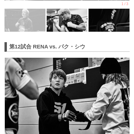
第12試合 RENA vs. パク・シウ