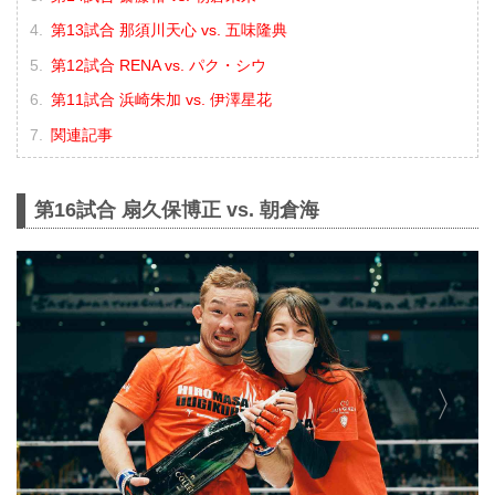
第13試合 那須川天心 vs. 五味隆典
第12試合 RENA vs. パク・シウ
第11試合 浜崎朱加 vs. 伊澤星花
関連記事
第16試合 扇久保博正 vs. 朝倉海