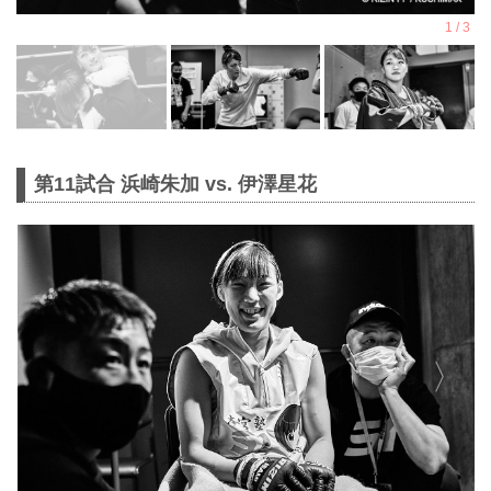
第11試合 浜崎朱加 vs. 伊澤星花