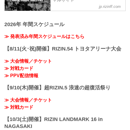
ャルサイト
鈴木博昭3
RIZIN.33
jp.rizinff.com
BACKSTAGE GALLERY の記事一覧 - 格
第7試合 皇治 vs. YA-MAN
youtu.be
闘技イベント「RIZIN」（ライジン）と
YA-MAN3
RIZIN MMAトーナメントルール：5分
「RIZIN FIGHTING FEDERATION」（ラ
皇治3
3R（61.0kg）
2026年 年間スケジュール
イジン ファイティング フェデレーショ
第6試合 シバター vs. 久保優太
（LOSE）朝倉海 vs. 扇久保博正（WIN）
ン）の情報・加盟団体について発信して
...
3R 判定 （0-3）
いきます。
≫ 発表済み年間スケジュールはこちら
≫ 試合結果詳細
第15試合／ライト級タイトルマッチ ホベ
【8/11(火･祝)開催】RIZIN.54 トヨタアリーナ大会
ルト・サトシ...
≫ 大会情報／チケット
≫ 対戦カード
≫ PPV配信情報
【9/10(木)開催】超RIZIN.5 浪速の超復活祭り
≫ 大会情報／チケット
≫ 対戦カード
【10/3(土)開催】RIZIN LANDMARK 16 in
NAGASAKI