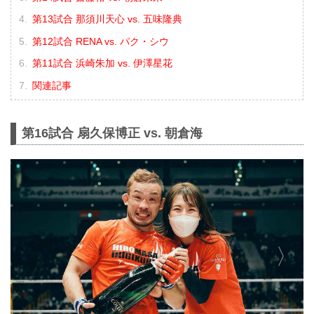
第13試合 那須川天心 vs. 五味隆典
第12試合 RENA vs. パク・シウ
第11試合 浜崎朱加 vs. 伊澤星花
関連記事
第16試合 扇久保博正 vs. 朝倉海