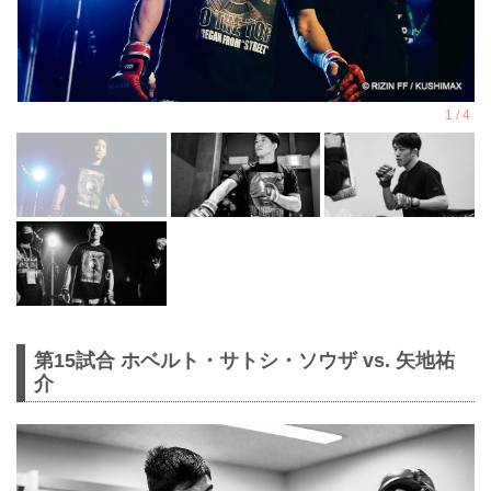
第15試合 ホベルト・サトシ・ソウザ vs. 矢地祐
介