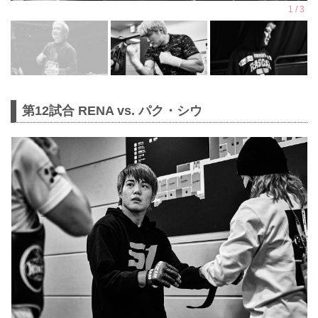
第12試合 RENA vs. パク・シウ