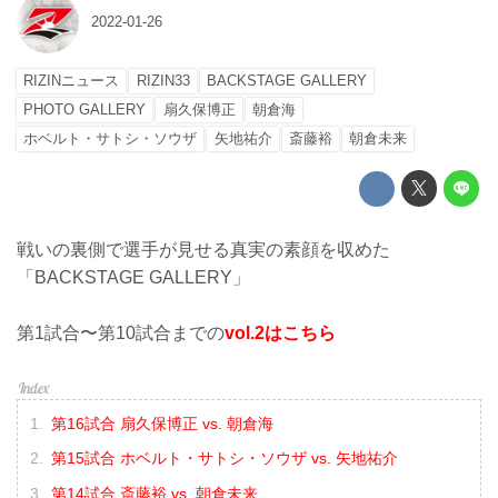
2022-01-26
RIZINニュース
RIZIN33
BACKSTAGE GALLERY
PHOTO GALLERY
扇久保博正
朝倉海
ホベルト・サトシ・ソウザ
矢地祐介
斎藤裕
朝倉未来
戦いの裏側で選手が見せる真実の素顔を収めた
「BACKSTAGE GALLERY」
第1試合〜第10試合までの
vol.2はこちら
第16試合 扇久保博正 vs. 朝倉海
第15試合 ホベルト・サトシ・ソウザ vs. 矢地祐介
第14試合 斎藤裕 vs. 朝倉未来