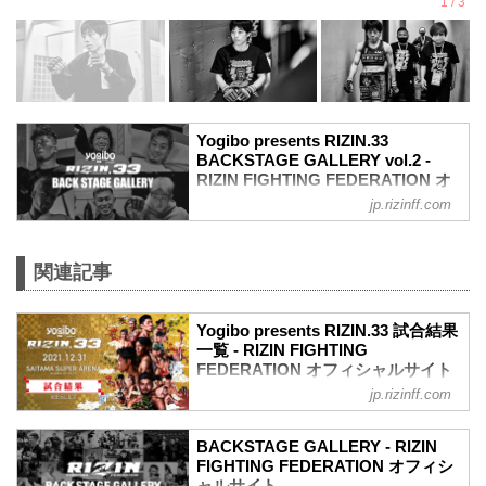
Yogibo presents RIZIN.33
BACKSTAGE GALLERY vol.2 -
RIZIN FIGHTING FEDERATION オ
フィシャルサイト
jp.rizinff.com
戦いの裏側で選手が見せる真実の素顔を
収めた「BACKSTAGE GALLERY」
第11試合〜第16試合までのvol.1はこちら
関連記事
第10試合 武田光司 vs. “ブラックパンサ
ー”ベイノア
Yogibo presents RIZIN.33 試合結果
武田光司3
一覧 - RIZIN FIGHTING
“ブラックパンサー”ベイノア3
FEDERATION オフィシャルサイト
第9試合 シビサイ頌真 vs. 関根“シュレッ
ク”秀樹
jp.rizinff.com
第16試合／RIZIN JAPAN GP2021 バンタ
関根“シュレック”秀樹3
ム級トーナメント 決勝 朝倉海 vs. 扇久保
シビサイ頌真3
博正
BACKSTAGE GALLERY - RIZIN
第8試合 萩原京平 vs. 鈴木博昭
Full Fight | 朝倉海 vs. 扇久保博正 2 / Kai
FIGHTING FEDERATION オフィシ
萩原京平3
Asakura vs. Hiromasa Ougikubo 2 -