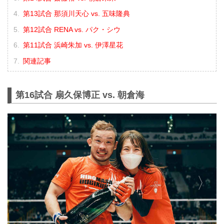
第13試合 那須川天心 vs. 五味隆典
第12試合 RENA vs. パク・シウ
第11試合 浜崎朱加 vs. 伊澤星花
関連記事
第16試合 扇久保博正 vs. 朝倉海