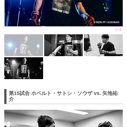
第15試合 ホベルト・サトシ・ソウザ vs. 矢地祐
介