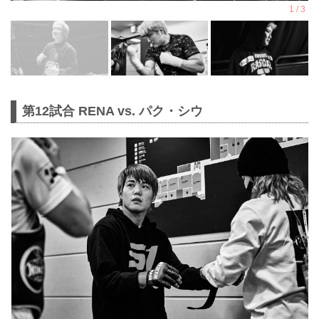
第12試合 RENA vs. パク・シウ