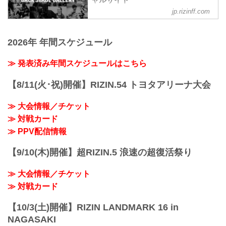
ャルサイト
鈴木博昭3
RIZIN.33
jp.rizinff.com
BACKSTAGE GALLERY の記事一覧 - 格
第7試合 皇治 vs. YA-MAN
youtu.be
闘技イベント「RIZIN」（ライジン）と
YA-MAN3
RIZIN MMAトーナメントルール：5分
「RIZIN FIGHTING FEDERATION」（ラ
皇治3
3R（61.0kg）
2026年 年間スケジュール
イジン ファイティング フェデレーショ
第6試合 シバター vs. 久保優太
（LOSE）朝倉海 vs. 扇久保博正（WIN）
ン）の情報・加盟団体について発信して
...
3R 判定 （0-3）
いきます。
≫ 発表済み年間スケジュールはこちら
≫ 試合結果詳細
第15試合／ライト級タイトルマッチ ホベ
【8/11(火･祝)開催】RIZIN.54 トヨタアリーナ大会
ルト・サトシ...
≫ 大会情報／チケット
≫ 対戦カード
≫ PPV配信情報
【9/10(木)開催】超RIZIN.5 浪速の超復活祭り
≫ 大会情報／チケット
≫ 対戦カード
【10/3(土)開催】RIZIN LANDMARK 16 in
NAGASAKI