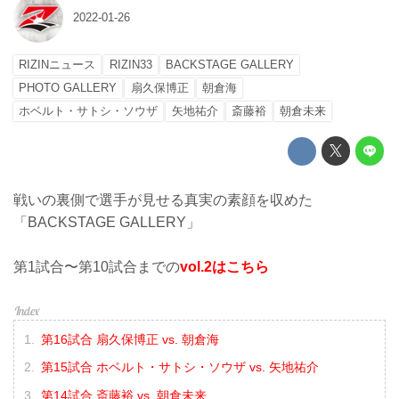
2022-01-26
RIZINニュース
RIZIN33
BACKSTAGE GALLERY
PHOTO GALLERY
扇久保博正
朝倉海
ホベルト・サトシ・ソウザ
矢地祐介
斎藤裕
朝倉未来
戦いの裏側で選手が見せる真実の素顔を収めた
「BACKSTAGE GALLERY」
第1試合〜第10試合までの
vol.2はこちら
第16試合 扇久保博正 vs. 朝倉海
第15試合 ホベルト・サトシ・ソウザ vs. 矢地祐介
第14試合 斎藤裕 vs. 朝倉未来