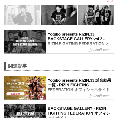
Yogibo presents RIZIN.33
BACKSTAGE GALLERY vol.2 -
RIZIN FIGHTING FEDERATION オ
フィシャルサイト
jp.rizinff.com
戦いの裏側で選手が見せる真実の素顔を
収めた「BACKSTAGE GALLERY」
第11試合〜第16試合までのvol.1はこちら
関連記事
第10試合 武田光司 vs. “ブラックパンサ
ー”ベイノア
Yogibo presents RIZIN.33 試合結果
武田光司3
一覧 - RIZIN FIGHTING
“ブラックパンサー”ベイノア3
FEDERATION オフィシャルサイト
第9試合 シビサイ頌真 vs. 関根“シュレッ
ク”秀樹
jp.rizinff.com
第16試合／RIZIN JAPAN GP2021 バンタ
関根“シュレック”秀樹3
ム級トーナメント 決勝 朝倉海 vs. 扇久保
シビサイ頌真3
博正
BACKSTAGE GALLERY - RIZIN
第8試合 萩原京平 vs. 鈴木博昭
Full Fight | 朝倉海 vs. 扇久保博正 2 / Kai
FIGHTING FEDERATION オフィシ
萩原京平3
Asakura vs. Hiromasa Ougikubo 2 -