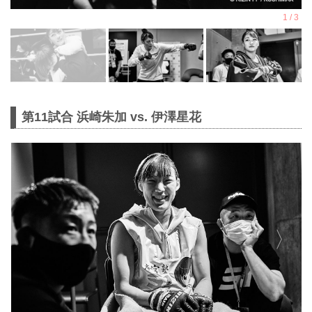
第11試合 浜崎朱加 vs. 伊澤星花