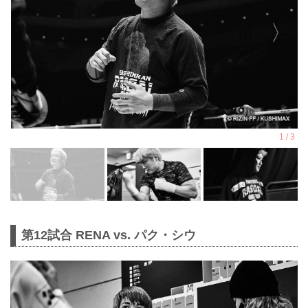
第12試合 RENA vs. パク・シウ