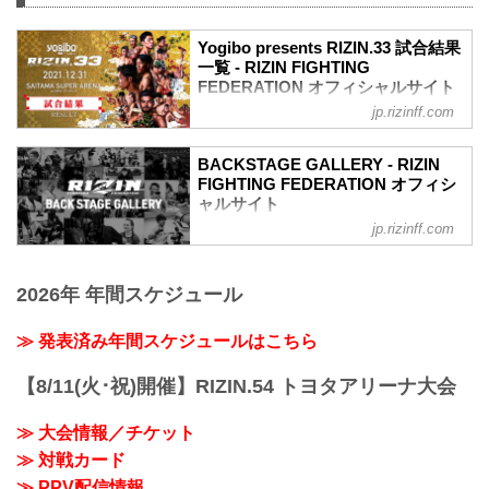
第10試合 武田光司 vs. “ブラックパンサ
ー”ベイノア
Yogibo presents RIZIN.33 試合結果
武田光司3
一覧 - RIZIN FIGHTING
“ブラックパンサー”ベイノア3
FEDERATION オフィシャルサイト
第9試合 シビサイ頌真 vs. 関根“シュレッ
ク”秀樹
jp.rizinff.com
第16試合／RIZIN JAPAN GP2021 バンタ
関根“シュレック”秀樹3
ム級トーナメント 決勝 朝倉海 vs. 扇久保
シビサイ頌真3
博正
BACKSTAGE GALLERY - RIZIN
第8試合 萩原京平 vs. 鈴木博昭
Full Fight | 朝倉海 vs. 扇久保博正 2 / Kai
FIGHTING FEDERATION オフィシ
萩原京平3
Asakura vs. Hiromasa Ougikubo 2 -
ャルサイト
鈴木博昭3
RIZIN.33
jp.rizinff.com
BACKSTAGE GALLERY の記事一覧 - 格
第7試合 皇治 vs. YA-MAN
youtu.be
闘技イベント「RIZIN」（ライジン）と
YA-MAN3
RIZIN MMAトーナメントルール：5分
「RIZIN FIGHTING FEDERATION」（ラ
皇治3
3R（61.0kg）
2026年 年間スケジュール
イジン ファイティング フェデレーショ
第6試合 シバター vs. 久保優太
（LOSE）朝倉海 vs. 扇久保博正（WIN）
ン）の情報・加盟団体について発信して
...
3R 判定 （0-3）
いきます。
≫ 発表済み年間スケジュールはこちら
≫ 試合結果詳細
第15試合／ライト級タイトルマッチ ホベ
【8/11(火･祝)開催】RIZIN.54 トヨタアリーナ大会
ルト・サトシ...
≫ 大会情報／チケット
≫ 対戦カード
≫ PPV配信情報