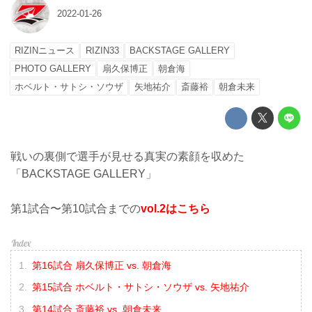
2022-01-26
RIZINニュース
RIZIN33
BACKSTAGE GALLERY
PHOTO GALLERY
扇久保博正
朝倉海
ホベルト・サトシ・ソウザ
矢地祐介
斎藤裕
朝倉未来
戦いの裏側で選手が見せる真実の素顔を収めた
「BACKSTAGE GALLERY」
第1試合〜第10試合までの
vol.2はこちら
第16試合 扇久保博正 vs. 朝倉海
第15試合 ホベルト・サトシ・ソウザ vs. 矢地祐介
第14試合 斎藤裕 vs. 朝倉未来