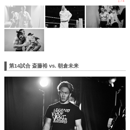
第14試合 斎藤裕 vs. 朝倉未来