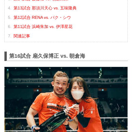
第13試合 那須川天心 vs. 五味隆典
第12試合 RENA vs. パク・シウ
第11試合 浜崎朱加 vs. 伊澤星花
関連記事
第16試合 扇久保博正 vs. 朝倉海