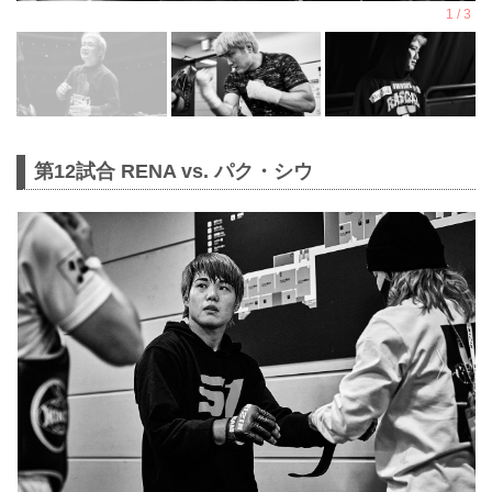
第12試合 RENA vs. パク・シウ