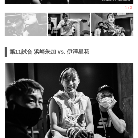
第11試合 浜崎朱加 vs. 伊澤星花