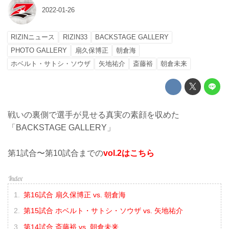
2022-01-26
RIZINニュース
RIZIN33
BACKSTAGE GALLERY
PHOTO GALLERY
扇久保博正
朝倉海
ホベルト・サトシ・ソウザ
矢地祐介
斎藤裕
朝倉未来
戦いの裏側で選手が見せる真実の素顔を収めた
「BACKSTAGE GALLERY」
第1試合〜第10試合までの
vol.2はこちら
第16試合 扇久保博正 vs. 朝倉海
第15試合 ホベルト・サトシ・ソウザ vs. 矢地祐介
第14試合 斎藤裕 vs. 朝倉未来