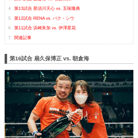
第13試合 那須川天心 vs. 五味隆典
第12試合 RENA vs. パク・シウ
第11試合 浜崎朱加 vs. 伊澤星花
関連記事
第16試合 扇久保博正 vs. 朝倉海