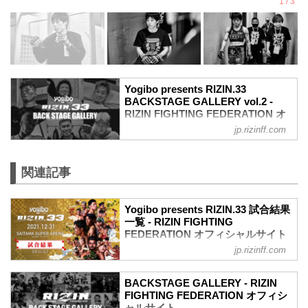
Yogibo presents RIZIN.33
BACKSTAGE GALLERY vol.2 -
RIZIN FIGHTING FEDERATION オ
フィシャルサイト
jp.rizinff.com
戦いの裏側で選手が見せる真実の素顔を
収めた「BACKSTAGE GALLERY」
第11試合〜第16試合までのvol.1はこちら
関連記事
第10試合 武田光司 vs. “ブラックパンサ
ー”ベイノア
Yogibo presents RIZIN.33 試合結果
武田光司3
一覧 - RIZIN FIGHTING
“ブラックパンサー”ベイノア3
FEDERATION オフィシャルサイト
第9試合 シビサイ頌真 vs. 関根“シュレッ
ク”秀樹
jp.rizinff.com
第16試合／RIZIN JAPAN GP2021 バンタ
関根“シュレック”秀樹3
ム級トーナメント 決勝 朝倉海 vs. 扇久保
シビサイ頌真3
博正
BACKSTAGE GALLERY - RIZIN
第8試合 萩原京平 vs. 鈴木博昭
Full Fight | 朝倉海 vs. 扇久保博正 2 / Kai
FIGHTING FEDERATION オフィシ
萩原京平3
Asakura vs. Hiromasa Ougikubo 2 -