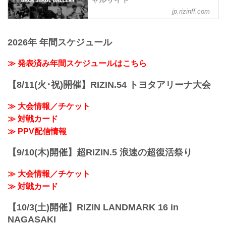
ャルサイト
鈴木博昭3
RIZIN.33
jp.rizinff.com
BACKSTAGE GALLERY の記事一覧 - 格
第7試合 皇治 vs. YA-MAN
youtu.be
闘技イベント「RIZIN」（ライジン）と
YA-MAN3
RIZIN MMAトーナメントルール：5分
「RIZIN FIGHTING FEDERATION」（ラ
皇治3
3R（61.0kg）
2026年 年間スケジュール
イジン ファイティング フェデレーショ
第6試合 シバター vs. 久保優太
（LOSE）朝倉海 vs. 扇久保博正（WIN）
ン）の情報・加盟団体について発信して
...
3R 判定 （0-3）
いきます。
≫ 発表済み年間スケジュールはこちら
≫ 試合結果詳細
第15試合／ライト級タイトルマッチ ホベ
【8/11(火･祝)開催】RIZIN.54 トヨタアリーナ大会
ルト・サトシ...
≫ 大会情報／チケット
≫ 対戦カード
≫ PPV配信情報
【9/10(木)開催】超RIZIN.5 浪速の超復活祭り
≫ 大会情報／チケット
≫ 対戦カード
【10/3(土)開催】RIZIN LANDMARK 16 in
NAGASAKI