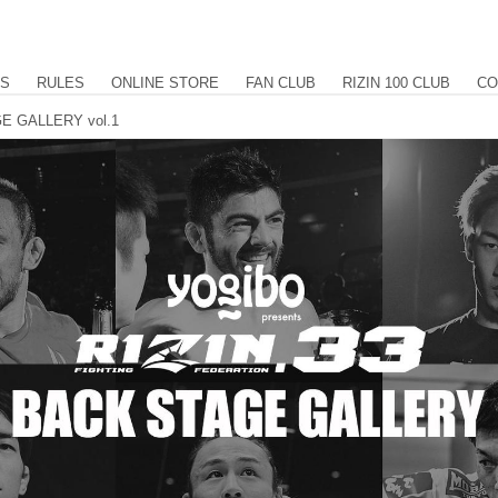
US
RULES
ONLINE STORE
FAN CLUB
RIZIN 100 CLUB
CO
GE GALLERY vol.1