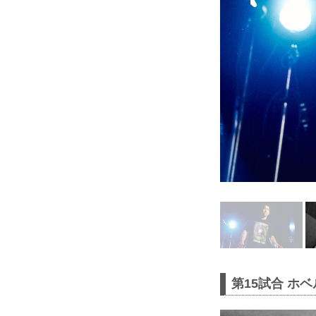
第15試合 ホベ