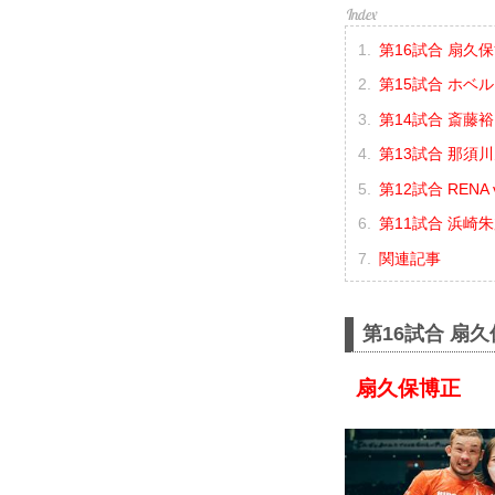
第16試合 扇久保
第15試合 ホベル
第14試合 斎藤裕 
第13試合 那須川
第12試合 RENA
第11試合 浜崎朱
関連記事
第16試合 扇久
扇久保博正