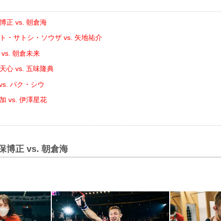
博正 vs. 朝倉海
ト・サトシ・ソウザ vs. 矢地祐介
vs. 朝倉未来
天心 vs. 五味隆典
 vs. パク・シウ
加 vs. 伊澤星花
保博正 vs. 朝倉海