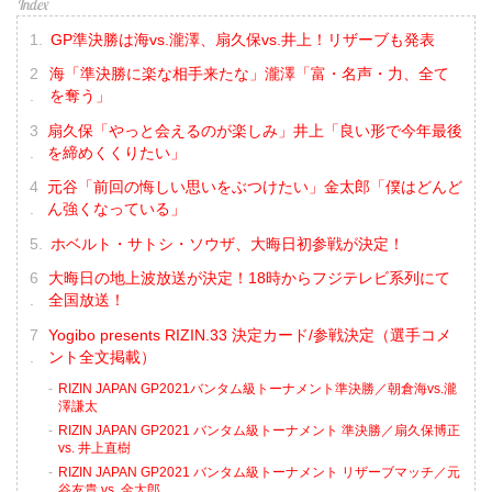
GP準決勝は海vs.瀧澤、扇久保vs.井上！リザーブも発表
海「準決勝に楽な相手来たな」瀧澤「富・名声・力、全て
を奪う」
扇久保「やっと会えるのが楽しみ」井上「良い形で今年最後
を締めくくりたい」
元谷「前回の悔しい思いをぶつけたい」金太郎「僕はどんど
ん強くなっている」
ホベルト・サトシ・ソウザ、大晦日初参戦が決定！
大晦日の地上波放送が決定！18時からフジテレビ系列にて
全国放送！
Yogibo presents RIZIN.33 決定カード/参戦決定（選手コメ
ント全文掲載）
RIZIN JAPAN GP2021バンタム級トーナメント準決勝／朝倉海vs.瀧
澤謙太
RIZIN JAPAN GP2021 バンタム級トーナメント 準決勝／扇久保博正
vs. 井上直樹
RIZIN JAPAN GP2021 バンタム級トーナメント リザーブマッチ／元
谷友貴 vs. 金太郎