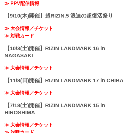
予定時間が前後することがありますので
≫ PPV配信情報
ご了承ください。
会場
【9/10(木)開催】超RIZIN.5 浪速の超復活祭り
さいたまスーパーアリーナ
JR京浜東北線・JR上野東京ライン（宇都
≫ 大会情報／チケット
宮線・高崎線）「さいたま新都心」駅か
ら徒歩3分
≫ 対戦カード
JR埼京線「北与野」駅...
【10/3(土)開催】RIZIN LANDMARK 16 in
NAGASAKI
≫ 大会情報／チケット
【11/8(日)開催】RIZIN LANDMARK 17 in CHIBA
≫ 大会情報／チケット
【7/18(土)開催】RIZIN LANDMARK 15 in
HIROSHIMA
≫ 大会情報／チケット
≫ 対戦カード