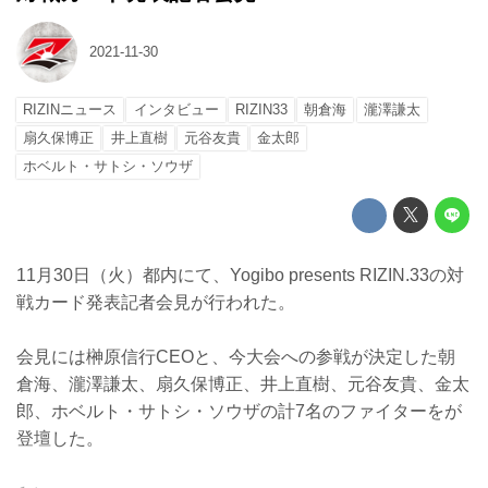
2021-11-30
RIZINニュース
インタビュー
RIZIN33
朝倉海
瀧澤謙太
扇久保博正
井上直樹
元谷友貴
金太郎
ホベルト・サトシ・ソウザ
11月30日（火）都内にて、Yogibo presents RIZIN.33の対
戦カード発表記者会見が行われた。
会見には榊原信行CEOと、今大会への参戦が決定した朝
倉海、瀧澤謙太、扇久保博正、井上直樹、元谷友貴、金太
郎、ホベルト・サトシ・ソウザの計7名のファイターをが
登壇した。