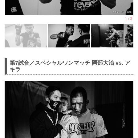
第7試合／スペシャルワンマッチ 阿部大治 vs. ア
キラ