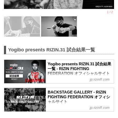
Yogibo presents RIZIN.31 試合結果一覧
Yogibo presents RIZIN.31 試合結果
一覧 - RIZIN FIGHTING
FEDERATION オフィシャルサイト
jp.rizinff.com
第11試合／フェザー級タイトルマッチ 斎
藤裕 vs. 牛久絢太郎
Full Fight | 斎藤裕 vs. 牛久絢太郎 /
BACKSTAGE GALLERY - RIZIN
Yutaka Saito vs. Juntaro Ushiku -
FIGHTING FEDERATION オフィシ
RIZIN.31
ャルサイト
youtu.be
jp.rizinff.com
BACKSTAGE GALLERY の記事一覧 - 格
RIZIN MMAルール：5分 3R（66.0kg）
闘技イベント「RIZIN」（ライジン）と
（LOSE）斎藤裕 vs. 牛久絢太郎（WIN）