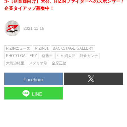
≫【企業様向け】大会、RIZINファイターへのスポンサー /
企業タイアップ募集中！
2021-11-15
RIZINニュース
RIZIN31
BACKSTAGE GALLERY
PHOTO GALLERY
斎藤裕
牛久絢太郎
浅倉カンナ
大島沙緒里
スダリオ剛
金原正徳
Facebook
LINE