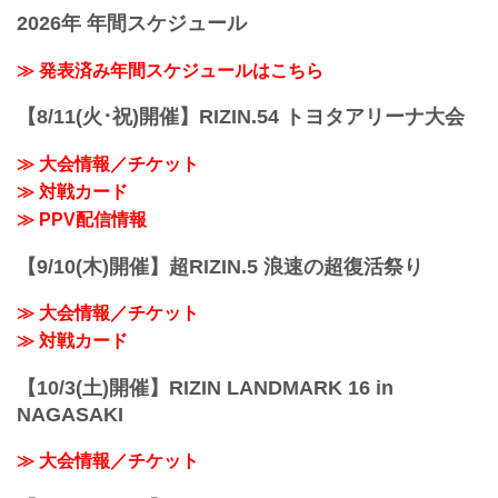
「RIZIN FIGHTING FEDERATION」（ラ
2R 4分26秒 TKO（ドクターストップ：負
2026年 年間スケジュール
イジン ファイティング フェデレーショ
傷）
ン）の情報・加盟団体について発信して
≫ 試合結果詳細
いきます。
≫ 発表済み年間スケジュールはこちら
第10試合／スペシャルワンマッチ 浅倉カ
ンナ vs. 大島沙緒里
【8/11(火･祝)開催】RIZIN.54 トヨタアリーナ大会
Full Fight ...
≫ 大会情報／チケット
≫ 対戦カード
≫ PPV配信情報
【9/10(木)開催】超RIZIN.5 浪速の超復活祭り
≫ 大会情報／チケット
≫ 対戦カード
【10/3(土)開催】RIZIN LANDMARK 16 in
NAGASAKI
≫ 大会情報／チケット