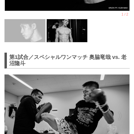
第1試合／スペシャルワンマッチ 奥脇竜哉 vs. 老
沼隆斗