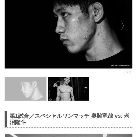
第1試合／スペシャルワンマッチ 奥脇竜哉 vs. 老
沼隆斗