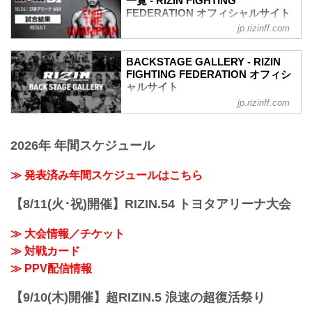
一覧 - RIZIN FIGHTING
FEDERATION オフィシャルサイト
jp.rizinff.com
第11試合／フェザー級タイトルマッチ 斎
藤裕 vs. 牛久絢太郎
Full Fight | 斎藤裕 vs. 牛久絢太郎 /
BACKSTAGE GALLERY - RIZIN
Yutaka Saito vs. Juntaro Ushiku -
FIGHTING FEDERATION オフィシ
RIZIN.31
ャルサイト
youtu.be
jp.rizinff.com
BACKSTAGE GALLERY の記事一覧 - 格
RIZIN MMAルール：5分 3R（66.0kg）
闘技イベント「RIZIN」（ライジン）と
（LOSE）斎藤裕 vs. 牛久絢太郎（WIN）
「RIZIN FIGHTING FEDERATION」（ラ
2R 4分26秒 TKO（ドクターストップ：負
2026年 年間スケジュール
イジン ファイティング フェデレーショ
傷）
ン）の情報・加盟団体について発信して
≫ 試合結果詳細
いきます。
≫ 発表済み年間スケジュールはこちら
第10試合／スペシャルワンマッチ 浅倉カ
ンナ vs. 大島沙緒里
【8/11(火･祝)開催】RIZIN.54 トヨタアリーナ大会
Full Fight ...
≫ 大会情報／チケット
≫ 対戦カード
≫ PPV配信情報
【9/10(木)開催】超RIZIN.5 浪速の超復活祭り