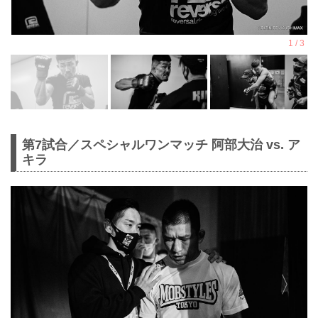
第7試合／スペシャルワンマッチ 阿部大治 vs. ア
キラ