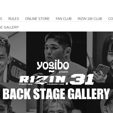
US
RULES
ONLINE STORE
FAN CLUB
RIZIN 100 CLUB
CO
AGE GALLERY