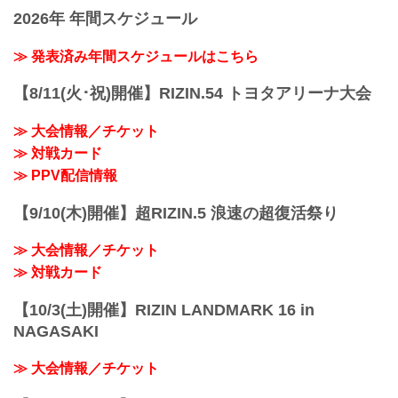
「RIZIN FIGHTING FEDERATION」（ラ
2R 4分26秒 TKO（ドクターストップ：負
2026年 年間スケジュール
イジン ファイティング フェデレーショ
傷）
ン）の情報・加盟団体について発信して
≫ 試合結果詳細
いきます。
≫ 発表済み年間スケジュールはこちら
第10試合／スペシャルワンマッチ 浅倉カ
ンナ vs. 大島沙緒里
【8/11(火･祝)開催】RIZIN.54 トヨタアリーナ大会
Full Fight ...
≫ 大会情報／チケット
≫ 対戦カード
≫ PPV配信情報
【9/10(木)開催】超RIZIN.5 浪速の超復活祭り
≫ 大会情報／チケット
≫ 対戦カード
【10/3(土)開催】RIZIN LANDMARK 16 in
NAGASAKI
≫ 大会情報／チケット