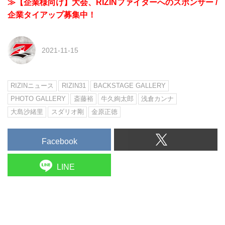
≫【企業様向け】大会、RIZINファイターへのスポンサー /
企業タイアップ募集中！
2021-11-15
RIZINニュース
RIZIN31
BACKSTAGE GALLERY
PHOTO GALLERY
斎藤裕
牛久絢太郎
浅倉カンナ
大島沙緒里
スダリオ剛
金原正徳
Facebook
LINE