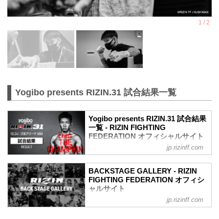
Yogibo presents RIZIN.31 試合結果一覧
Yogibo presents RIZIN.31 試合結果
一覧 - RIZIN FIGHTING
FEDERATION オフィシャルサイト
jp.rizinff.com
第11試合／フェザー級タイトルマッチ 斎
藤裕 vs. 牛久絢太郎
Full Fight | 斎藤裕 vs. 牛久絢太郎 /
BACKSTAGE GALLERY - RIZIN
Yutaka Saito vs. Juntaro Ushiku -
FIGHTING FEDERATION オフィシ
RIZIN.31
ャルサイト
youtu.be
jp.rizinff.com
BACKSTAGE GALLERY の記事一覧 - 格
RIZIN MMAルール：5分 3R（66.0kg）
闘技イベント「RIZIN」（ライジン）と
（LOSE）斎藤裕 vs. 牛久絢太郎（WIN）