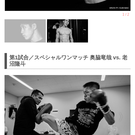
第1試合／スペシャルワンマッチ 奥脇竜哉 vs. 老
沼隆斗