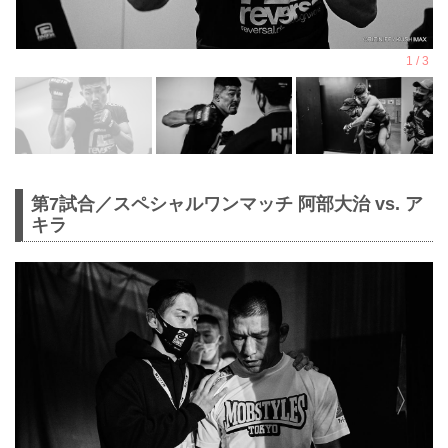
第7試合／スペシャルワンマッチ 阿部大治 vs. ア
キラ