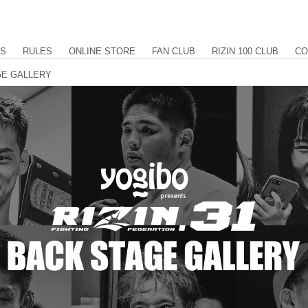
US
RULES
ONLINE STORE
FAN CLUB
RIZIN 100 CLUB
CO
AGE GALLERY