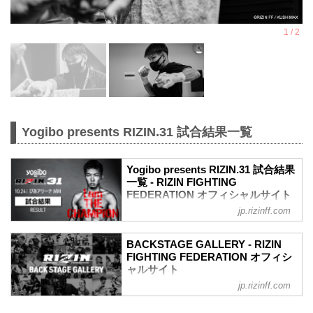
Yogibo presents RIZIN.31 試合結果一覧
Yogibo presents RIZIN.31 試合結果
一覧 - RIZIN FIGHTING
FEDERATION オフィシャルサイト
jp.rizinff.com
第11試合／フェザー級タイトルマッチ 斎
藤裕 vs. 牛久絢太郎
Full Fight | 斎藤裕 vs. 牛久絢太郎 /
BACKSTAGE GALLERY - RIZIN
Yutaka Saito vs. Juntaro Ushiku -
FIGHTING FEDERATION オフィシ
RIZIN.31
ャルサイト
youtu.be
jp.rizinff.com
BACKSTAGE GALLERY の記事一覧 - 格
RIZIN MMAルール：5分 3R（66.0kg）
闘技イベント「RIZIN」（ライジン）と
（LOSE）斎藤裕 vs. 牛久絢太郎（WIN）