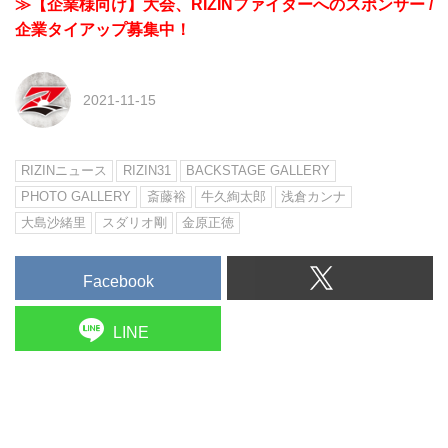
≫【企業様向け】大会、RIZINファイターへのスポンサー /
企業タイアップ募集中！
2021-11-15
RIZINニュース
RIZIN31
BACKSTAGE GALLERY
PHOTO GALLERY
斎藤裕
牛久絢太郎
浅倉カンナ
大島沙緒里
スダリオ剛
金原正徳
Facebook
LINE