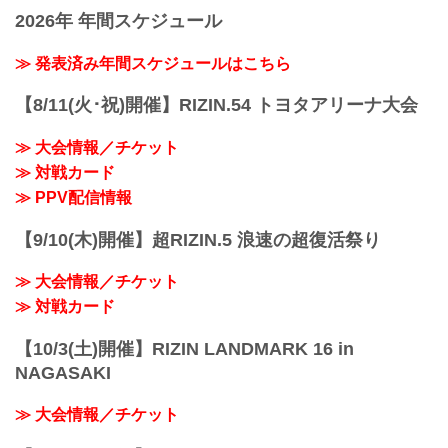
「RIZIN FIGHTING FEDERATION」（ラ
2R 4分26秒 TKO（ドクターストップ：負
2026年 年間スケジュール
イジン ファイティング フェデレーショ
傷）
ン）の情報・加盟団体について発信して
≫ 試合結果詳細
いきます。
≫ 発表済み年間スケジュールはこちら
第10試合／スペシャルワンマッチ 浅倉カ
ンナ vs. 大島沙緒里
【8/11(火･祝)開催】RIZIN.54 トヨタアリーナ大会
Full Fight ...
≫ 大会情報／チケット
≫ 対戦カード
≫ PPV配信情報
【9/10(木)開催】超RIZIN.5 浪速の超復活祭り
≫ 大会情報／チケット
≫ 対戦カード
【10/3(土)開催】RIZIN LANDMARK 16 in
NAGASAKI
≫ 大会情報／チケット