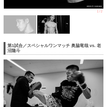
第1試合／スペシャルワンマッチ 奥脇竜哉 vs. 老
沼隆斗