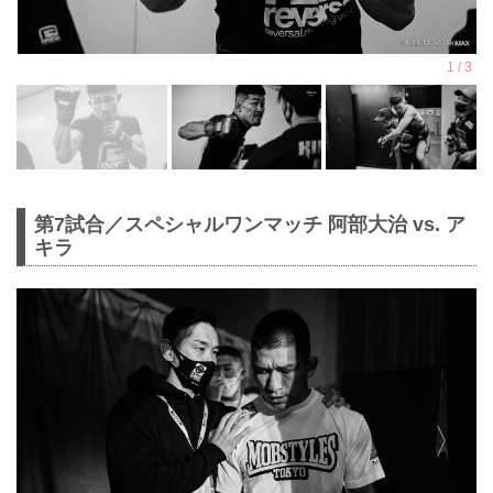
第7試合／スペシャルワンマッチ 阿部大治 vs. ア
キラ