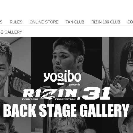
US
RULES
ONLINE STORE
FAN CLUB
RIZIN 100 CLUB
CO
AGE GALLERY