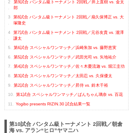
第9試合 バンタム級トーナメント 2回戦／井上直樹 vs. 金太
郎
第8試合 バンタム級トーナメント 2回戦／扇久保博正 vs. 大
塚隆史
第7試合 バンタム級トーナメント 2回戦／元谷友貴 vs. 瀧澤
謙太
第6試合 スペシャルワンマッチ／浜崎朱加 vs. 藤野恵実
第5試合 スペシャルワンマッチ／武田光司 vs. 矢地祐介
第4試合 スペシャルワンマッチ／佐々木憂流迦 vs. 堀江圭功
第3試合 スペシャルワンマッチ／太田忍 vs. 久保優太
第2試合 スペシャルワンマッチ／昇侍 vs. 鈴木千裕
第1試合 スペシャルワンマッチ／ぱんちゃん璃奈 vs. 百花
Yogibo presents RIZIN.30 試合結果一覧
第10試合 バンタム級トーナメント 2回戦／朝倉
海 vs. アラン“ヒロ”ヤマニハ