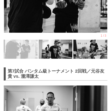
第7試合 バンタム級トーナメント 2回戦／元谷友
貴 vs. 瀧澤謙太