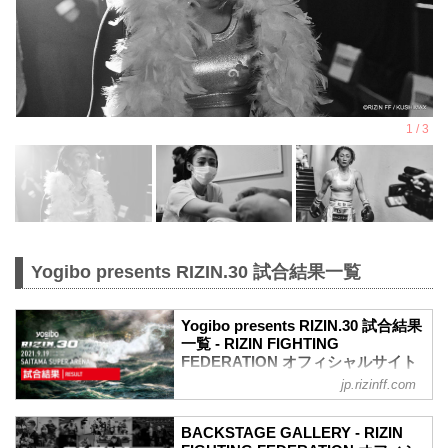
Yogibo presents RIZIN.30 試合結果一覧
Yogibo presents RIZIN.30 試合結果
一覧 - RIZIN FIGHTING
FEDERATION オフィシャルサイト
jp.rizinff.com
第10試合／バンタム級トーナメント 2回
戦 朝倉海 vs. アラン“ヒロ”ヤマニハ
RIZIN MMAトーナメントルール：5分
BACKSTAGE GALLERY - RIZIN
3R（61.0kg）