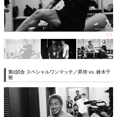
第2試合 スペシャルワンマッチ／昇侍 vs. 鈴木千
裕