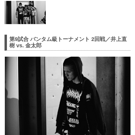
第9試合 バンタム級トーナメント 2回戦／井上直
樹 vs. 金太郎