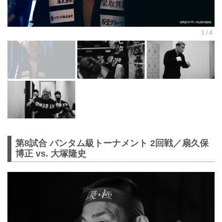
第8試合 バンタム級トーナメント 2回戦／扇久保
博正 vs. 大塚隆史