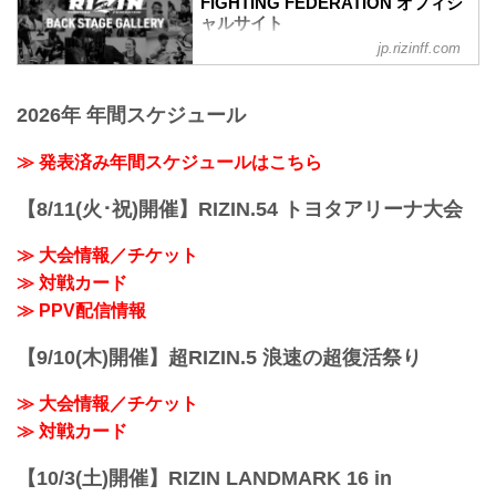
FIGHTING FEDERATION オフィシ
（WIN）朝倉海 vs. アラン“ヒロ”ヤマニハ
ャルサイト
（LOSE）
jp.rizinff.com
BACKSTAGE GALLERY の記事一覧 - 格
3R 判定 （3-0）
闘技イベント「RIZIN」（ライジン）と
≫ 試合結果詳細
「RIZIN FIGHTING FEDERATION」（ラ
第9試合／バンタム級トーナメント 2回戦
2026年 年間スケジュール
イジン ファイティング フェデレーショ
井上直樹 vs. 金太郎
ン）の情報・加盟団体について発信して
RIZIN MMAトーナメントルール：5分
いきます。
≫ 発表済み年間スケジュールはこちら
3R（61.0kg）
（WIN）井上直樹 vs. 金太郎（LOSE）
【8/11(火･祝)開催】RIZIN.54 トヨタアリーナ大会
3R 判定 （3-0）
≫ 試合結果詳細
第8試合／バンタ...
≫ 大会情報／チケット
≫ 対戦カード
≫ PPV配信情報
【9/10(木)開催】超RIZIN.5 浪速の超復活祭り
≫ 大会情報／チケット
≫ 対戦カード
【10/3(土)開催】RIZIN LANDMARK 16 in