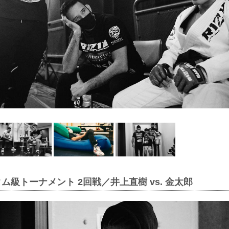
タム級トーナメント 2回戦／井上直樹 vs. 金太郎