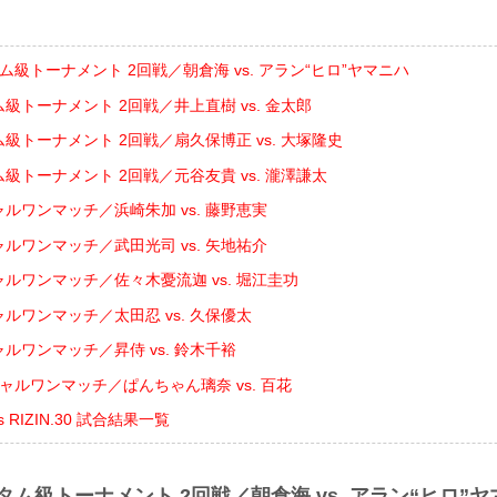
ム級トーナメント 2回戦／朝倉海 vs. アラン“ヒロ”ヤマニハ
ム級トーナメント 2回戦／井上直樹 vs. 金太郎
ム級トーナメント 2回戦／扇久保博正 vs. 大塚隆史
ム級トーナメント 2回戦／元谷友貴 vs. 瀧澤謙太
ャルワンマッチ／浜崎朱加 vs. 藤野恵実
ャルワンマッチ／武田光司 vs. 矢地祐介
ャルワンマッチ／佐々木憂流迦 vs. 堀江圭功
ャルワンマッチ／太田忍 vs. 久保優太
ャルワンマッチ／昇侍 vs. 鈴木千裕
ャルワンマッチ／ぱんちゃん璃奈 vs. 百花
nts RIZIN.30 試合結果一覧
タム級トーナメント 2回戦／朝倉海 vs. アラン“ヒロ”