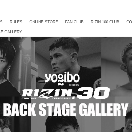
US
RULES
ONLINE STORE
FAN CLUB
RIZIN 100 CLUB
CO
AGE GALLERY