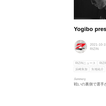
Yogibo pre
2021-10-1
RIZIN
RIZINニュース
RIZI
浜崎朱加
矢地祐介
戦いの裏側で選手が