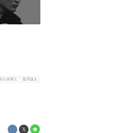
扇久保博正
瀧澤謙太