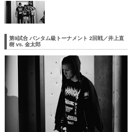
第9試合 バンタム級トーナメント 2回戦／井上直
樹 vs. 金太郎