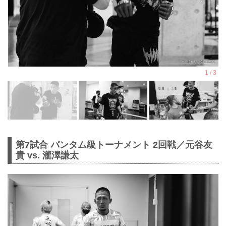
第7試合 バンタム級トーナメント 2回戦／元谷友
貴 vs. 瀧澤謙太