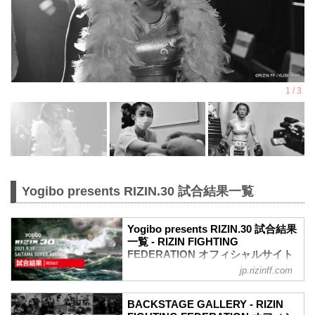
Yogibo presents RIZIN.30 試合結果一覧
Yogibo presents RIZIN.30 試合結果
一覧 - RIZIN FIGHTING
FEDERATION オフィシャルサイト
jp.rizinff.com
第10試合／バンタム級トーナメント 2回
戦 朝倉海 vs. アラン“ヒロ”ヤマニハ
RIZIN MMAトーナメントルール：5分
BACKSTAGE GALLERY - RIZIN
3R（61.0kg）