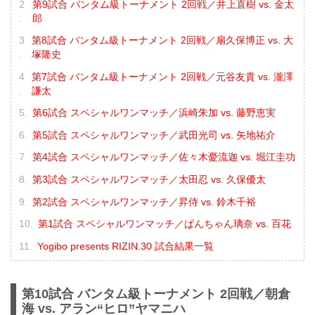
第9試合 バンタム級トーナメント 2回戦／井上直樹 vs. 金太
郎
第8試合 バンタム級トーナメント 2回戦／扇久保博正 vs. 大
塚隆史
第7試合 バンタム級トーナメント 2回戦／元谷友貴 vs. 瀧澤
謙太
第6試合 スペシャルワンマッチ／浜崎朱加 vs. 藤野恵実
第5試合 スペシャルワンマッチ／武田光司 vs. 矢地祐介
第4試合 スペシャルワンマッチ／佐々木憂流迦 vs. 堀江圭功
第3試合 スペシャルワンマッチ／太田忍 vs. 久保優太
第2試合 スペシャルワンマッチ／昇侍 vs. 鈴木千裕
第1試合 スペシャルワンマッチ／ぱんちゃん璃奈 vs. 百花
Yogibo presents RIZIN.30 試合結果一覧
第10試合 バンタム級トーナメント 2回戦／朝倉
海 vs. アラン“ヒロ”ヤマニハ