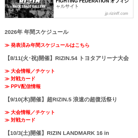
FIGHTING FEDERATION オフィシ
（WIN）朝倉海 vs. アラン“ヒロ”ヤマニハ
ャルサイト
（LOSE）
jp.rizinff.com
BACKSTAGE GALLERY の記事一覧 - 格
3R 判定 （3-0）
闘技イベント「RIZIN」（ライジン）と
≫ 試合結果詳細
「RIZIN FIGHTING FEDERATION」（ラ
第9試合／バンタム級トーナメント 2回戦
2026年 年間スケジュール
イジン ファイティング フェデレーショ
井上直樹 vs. 金太郎
ン）の情報・加盟団体について発信して
RIZIN MMAトーナメントルール：5分
いきます。
≫ 発表済み年間スケジュールはこちら
3R（61.0kg）
（WIN）井上直樹 vs. 金太郎（LOSE）
【8/11(火･祝)開催】RIZIN.54 トヨタアリーナ大会
3R 判定 （3-0）
≫ 試合結果詳細
第8試合／バンタ...
≫ 大会情報／チケット
≫ 対戦カード
≫ PPV配信情報
【9/10(木)開催】超RIZIN.5 浪速の超復活祭り
≫ 大会情報／チケット
≫ 対戦カード
【10/3(土)開催】RIZIN LANDMARK 16 in