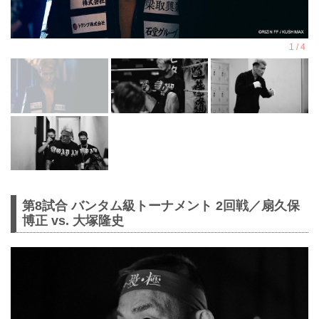
第8試合 バンタム級トーナメント 2回戦／扇久保
博正 vs. 大塚隆史