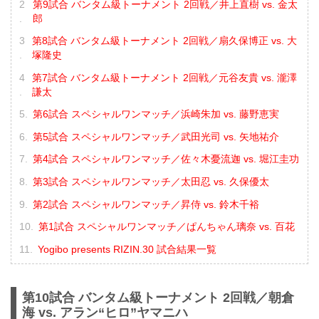
第9試合 バンタム級トーナメント 2回戦／井上直樹 vs. 金太
郎
第8試合 バンタム級トーナメント 2回戦／扇久保博正 vs. 大
塚隆史
第7試合 バンタム級トーナメント 2回戦／元谷友貴 vs. 瀧澤
謙太
第6試合 スペシャルワンマッチ／浜崎朱加 vs. 藤野恵実
第5試合 スペシャルワンマッチ／武田光司 vs. 矢地祐介
第4試合 スペシャルワンマッチ／佐々木憂流迦 vs. 堀江圭功
第3試合 スペシャルワンマッチ／太田忍 vs. 久保優太
第2試合 スペシャルワンマッチ／昇侍 vs. 鈴木千裕
第1試合 スペシャルワンマッチ／ぱんちゃん璃奈 vs. 百花
Yogibo presents RIZIN.30 試合結果一覧
第10試合 バンタム級トーナメント 2回戦／朝倉
海 vs. アラン“ヒロ”ヤマニハ