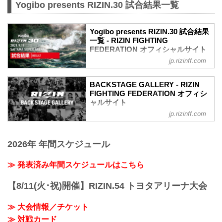
Yogibo presents RIZIN.30 試合結果一覧
Yogibo presents RIZIN.30 試合結果
一覧 - RIZIN FIGHTING
FEDERATION オフィシャルサイト
jp.rizinff.com
第10試合／バンタム級トーナメント 2回
戦 朝倉海 vs. アラン“ヒロ”ヤマニハ
RIZIN MMAトーナメントルール：5分
BACKSTAGE GALLERY - RIZIN
3R（61.0kg）
FIGHTING FEDERATION オフィシ
（WIN）朝倉海 vs. アラン“ヒロ”ヤマニハ
ャルサイト
（LOSE）
jp.rizinff.com
BACKSTAGE GALLERY の記事一覧 - 格
3R 判定 （3-0）
闘技イベント「RIZIN」（ライジン）と
≫ 試合結果詳細
「RIZIN FIGHTING FEDERATION」（ラ
第9試合／バンタム級トーナメント 2回戦
2026年 年間スケジュール
イジン ファイティング フェデレーショ
井上直樹 vs. 金太郎
ン）の情報・加盟団体について発信して
RIZIN MMAトーナメントルール：5分
いきます。
≫ 発表済み年間スケジュールはこちら
3R（61.0kg）
（WIN）井上直樹 vs. 金太郎（LOSE）
【8/11(火･祝)開催】RIZIN.54 トヨタアリーナ大会
3R 判定 （3-0）
≫ 試合結果詳細
第8試合／バンタ...
≫ 大会情報／チケット
≫ 対戦カード