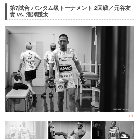
第7試合 バンタム級トーナメント 2回戦／元谷友
貴 vs. 瀧澤謙太