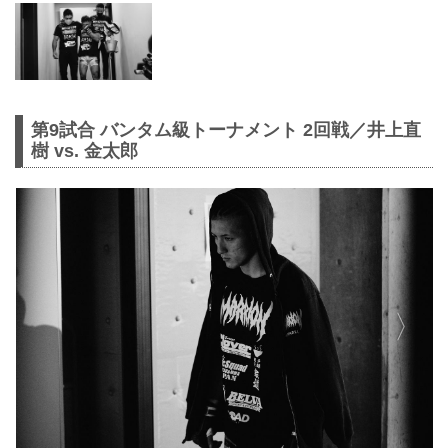
第9試合 バンタム級トーナメント 2回戦／井上直
樹 vs. 金太郎