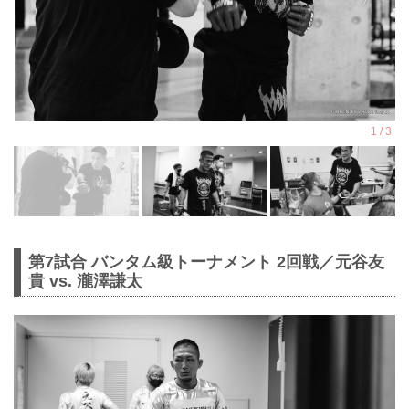
第7試合 バンタム級トーナメント 2回戦／元谷友
貴 vs. 瀧澤謙太