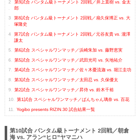
第9試合 バンタム級トーナメント 2回戦／井上直樹 vs. 金太
郎
第8試合 バンタム級トーナメント 2回戦／扇久保博正 vs. 大
塚隆史
第7試合 バンタム級トーナメント 2回戦／元谷友貴 vs. 瀧澤
謙太
第6試合 スペシャルワンマッチ／浜崎朱加 vs. 藤野恵実
第5試合 スペシャルワンマッチ／武田光司 vs. 矢地祐介
第4試合 スペシャルワンマッチ／佐々木憂流迦 vs. 堀江圭功
第3試合 スペシャルワンマッチ／太田忍 vs. 久保優太
第2試合 スペシャルワンマッチ／昇侍 vs. 鈴木千裕
第1試合 スペシャルワンマッチ／ぱんちゃん璃奈 vs. 百花
Yogibo presents RIZIN.30 試合結果一覧
第10試合 バンタム級トーナメント 2回戦／朝倉
海 vs. アラン“ヒロ”ヤマニハ