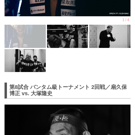
第8試合 バンタム級トーナメント 2回戦／扇久保
博正 vs. 大塚隆史