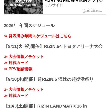
FIGHTING FEDERATION オフィシ
（WIN）朝倉海 vs. アラン“ヒロ”ヤマニハ
ャルサイト
（LOSE）
jp.rizinff.com
BACKSTAGE GALLERY の記事一覧 - 格
3R 判定 （3-0）
闘技イベント「RIZIN」（ライジン）と
≫ 試合結果詳細
「RIZIN FIGHTING FEDERATION」（ラ
第9試合／バンタム級トーナメント 2回戦
2026年 年間スケジュール
イジン ファイティング フェデレーショ
井上直樹 vs. 金太郎
ン）の情報・加盟団体について発信して
RIZIN MMAトーナメントルール：5分
いきます。
≫ 発表済み年間スケジュールはこちら
3R（61.0kg）
（WIN）井上直樹 vs. 金太郎（LOSE）
【8/11(火･祝)開催】RIZIN.54 トヨタアリーナ大会
3R 判定 （3-0）
≫ 試合結果詳細
第8試合／バンタ...
≫ 大会情報／チケット
≫ 対戦カード
≫ PPV配信情報
【9/10(木)開催】超RIZIN.5 浪速の超復活祭り
≫ 大会情報／チケット
≫ 対戦カード
【10/3(土)開催】RIZIN LANDMARK 16 in