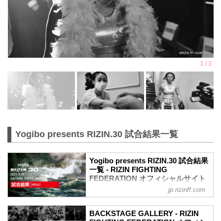
Yogibo presents RIZIN.30 試合結果一覧
Yogibo presents RIZIN.30 試合結果
一覧 - RIZIN FIGHTING
FEDERATION オフィシャルサイト
jp.rizinff.com
第10試合／バンタム級トーナメント 2回
戦 朝倉海 vs. アラン“ヒロ”ヤマニハ
RIZIN MMAトーナメントルール：5分
BACKSTAGE GALLERY - RIZIN
3R（61.0kg）