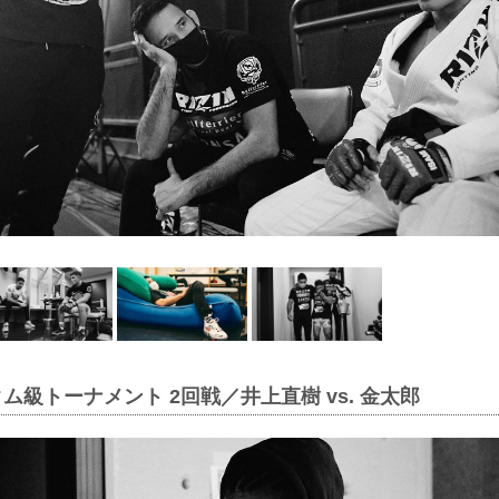
タム級トーナメント 2回戦／井上直樹 vs. 金太郎