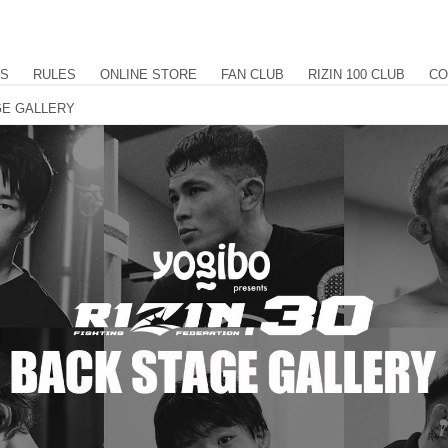
US
RULES
ONLINE STORE
FAN CLUB
RIZIN 100 CLUB
CO
AGE GALLERY