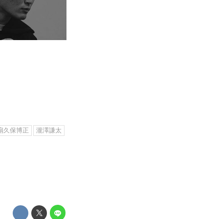
扇久保博正
瀧澤謙太