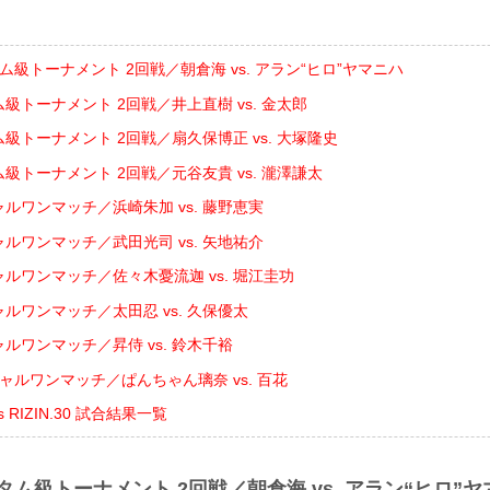
ム級トーナメント 2回戦／朝倉海 vs. アラン“ヒロ”ヤマニハ
ム級トーナメント 2回戦／井上直樹 vs. 金太郎
ム級トーナメント 2回戦／扇久保博正 vs. 大塚隆史
ム級トーナメント 2回戦／元谷友貴 vs. 瀧澤謙太
ャルワンマッチ／浜崎朱加 vs. 藤野恵実
ャルワンマッチ／武田光司 vs. 矢地祐介
ャルワンマッチ／佐々木憂流迦 vs. 堀江圭功
ャルワンマッチ／太田忍 vs. 久保優太
ャルワンマッチ／昇侍 vs. 鈴木千裕
ャルワンマッチ／ぱんちゃん璃奈 vs. 百花
nts RIZIN.30 試合結果一覧
タム級トーナメント 2回戦／朝倉海 vs. アラン“ヒロ”