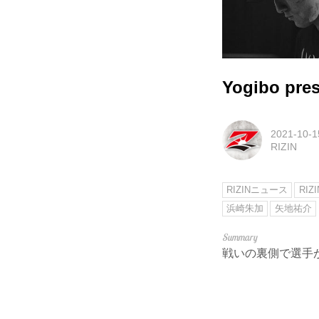
Yogibo pre
2021-10-1
RIZIN
RIZINニュース
RIZI
浜崎朱加
矢地祐介
戦いの裏側で選手が