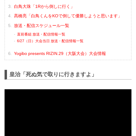
白鳥大珠「1Rから倒しに行く」
髙橋亮「白鳥くんをKOで倒して優勝しようと思います」
放送・配信スケジュール一覧
直前番組 放送・配信情報一覧
6/27（日）大会当日 放送・配信情報一覧
Yogibo presents RIZIN.29（大阪大会）大会情報
皇治「死ぬ気で取りに行きますよ」