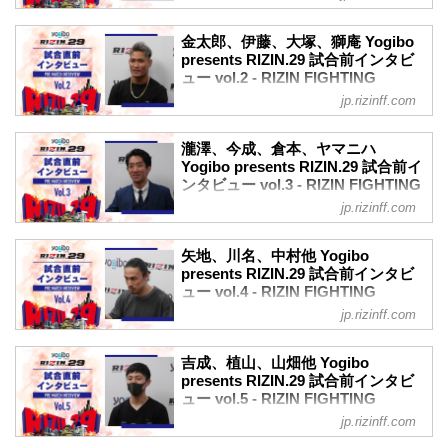
6/26（土） 10:00〜11:00 RIZIN FF公式
6月27日（日）に丸善インテックアリーナ
YouTube 試合直前計量
大阪で行われるYogibo presents RIZIN.29
金太郎、伊藤、大塚、獅庵 Yogibo
6/2...
の、マスコミ向けインタビューの内容を
presents RIZIN.29 試合前インタビ
公開！
ュー vol.2 - RIZIN FIGHTING
大会前に各選手のインタビューをチェッ
FEDERATION オフィシャルサイト
jp.rizinff.com
クしよう！
6月27日（日）に丸善インテックアリーナ
皇治「死ぬ気で取りに行きますよ」
大阪で行われるYogibo presents RIZIN.29
Yogibo presents RIZIN.29 皇治 試合前イ
瀧澤、今成、倉本、ヤマニハ
の、マスコミ向けインタビューの内容を
Yogibo presents RIZIN.29 試合前イ
ンタビュー
公開！
ンタビュー vol.3 - RIZIN FIGHTING
youtu.be
大会前に各選手のインタビューをチェッ
FEDERATION オフィシャルサイト
——現在の心境はいかがですか？
jp.rizinff.com
クしよう！
皇治 普通ですよ。
6月27日（日）に丸善インテックアリーナ
金太郎「相手に負ける所はない」
——対戦相手の印象はどうですか？
大阪で行われるYogibo presents RIZIN.29
Yogibo presents RIZIN.29 金太郎 試合前
矢地、川名、中村他 Yogibo
皇治 ひょっとこさんですか？今更ないで
の、マスコミ向けインタビューの内容を
presents RIZIN.29 試合前インタビ
インタビュー
すけどね、何もないですよ。後はやるだ
公開！
ュー vol.4 - RIZIN FIGHTING
youtu.be
けなんで。...
大会前に各選手のインタビューをチェッ
FEDERATION オフィシャルサイト
——現在の心境はいかがですか？
jp.rizinff.com
クしよう！
金太郎 いよいよ試合やな、というい気持
6月27日（日）に丸善インテックアリーナ
瀧澤謙太「何もさせずに勝つか、何もさ
ちです。
大阪で行われるYogibo presents RIZIN.29
せずに負けるか」
吉成、植山、山畑他 Yogibo
——対戦相手の印象はどうですか？
の、マスコミ向けインタビューの内容を
presents RIZIN.29 試合前インタビ
Yogibo presents RIZIN.29 瀧澤謙太 試合
金太郎 別に特に変わらず、あんまりこれ
公開！
ュー vol.5 - RIZIN FIGHTING
前インタビュー
と言って意識はして...
大会前に各選手のインタビューをチェッ
FEDERATION オフィシャルサイト
youtu.be
jp.rizinff.com
クしよう！
——現在の心境はいかがですか？
6月27日（日）に丸善インテックアリーナ