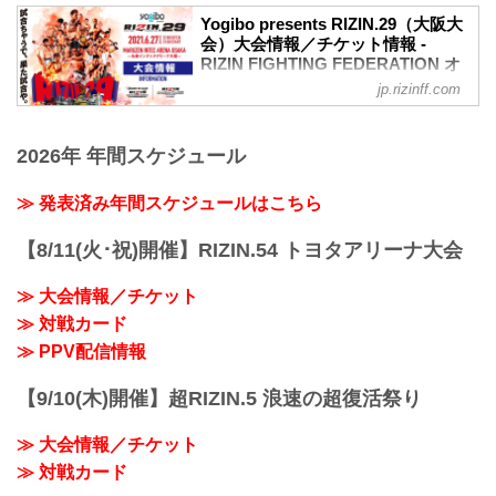
矢地祐介「ほぼ全て変えたので、自分自
瀧澤 やれることはやり尽くしたので、あ
大阪で行われるYogibo presents RIZIN.29
身楽しみ」
Yogibo presents RIZIN.29（大阪大
とはなるようになるかなと思って、全力
の、マスコミ向けインタビューの内容を
会）大会情報／チケット情報 -
Yogibo presents RIZIN.29 矢地祐介 試合
を尽くすまでです。
公開！
RIZIN FIGHTING FEDERATION オ
前インタビュー
——対戦相手の印象は...
大会前に各選手のインタビューをチェッ
フィシャルサイト
youtu.be
jp.rizinff.com
クしよう！
——現在の心境はいかがですか？
MOVIE
吉成名高「2Rまでに試合を終わらせた
矢地 楽しみっすね。毎回そう言っていま
【煽り映像】「RIZINバンタム級 JAPAN
い」
すが、心の底から自分自身、楽しみで
2026年 年間スケジュール
GP - 1st Round (Osaka) 」&「矢地祐介
Yogibo presents RIZIN.29 吉成名高 試合
す。半年くらい前に練習環境を新しくし
vs. 川名TENCHO雄生」- RIZIN.29
前インタビュー
て取り組み方...
youtu.be
≫ 発表済み年間スケジュールはこちら
youtu.be
【5/12更新】開催日延期に関して
——現在の心境はいかがですか？
5月30日（日）丸善インテックアリーナ大
吉成 前回は12月のRIZINに出場して、今
【8/11(火･祝)開催】RIZIN.54 トヨタアリーナ大会
阪にて開催を予定しておりましたYogibo
回三度目で大分RIZINの雰囲気に慣れて来
presents RIZIN.29の開催日が、6月27日
て、もう3回目だしそろそろ自分の存在を
≫ 大会情報／チケット
（日）へ延期となりました。（ご購入の
も...
≫ 対戦カード
チケットは延期日程にそのままご利用に
なれます。）
≫ PPV配信情報
開催日延期に伴うチケットの払戻しに関
し...
【9/10(木)開催】超RIZIN.5 浪速の超復活祭り
≫ 大会情報／チケット
≫ 対戦カード