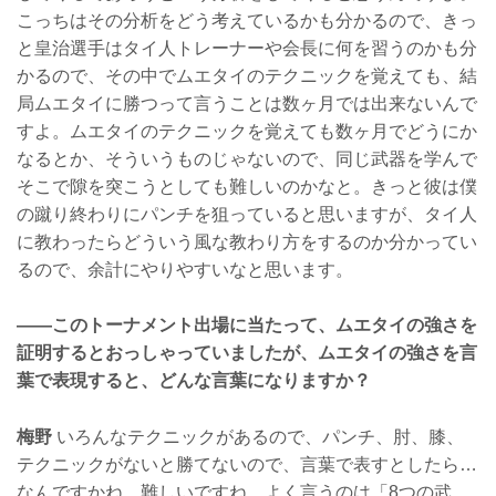
こっちはその分析をどう考えているかも分かるので、きっ
と皇治選手はタイ人トレーナーや会長に何を習うのかも分
かるので、その中でムエタイのテクニックを覚えても、結
局ムエタイに勝つって言うことは数ヶ月では出来ないんで
すよ。ムエタイのテクニックを覚えても数ヶ月でどうにか
なるとか、そういうものじゃないので、同じ武器を学んで
そこで隙を突こうとしても難しいのかなと。きっと彼は僕
の蹴り終わりにパンチを狙っていると思いますが、タイ人
に教わったらどういう風な教わり方をするのか分かってい
るので、余計にやりやすいなと思います。
——このトーナメント出場に当たって、ムエタイの強さを
証明するとおっしゃっていましたが、ムエタイの強さを言
葉で表現すると、どんな言葉になりますか？
梅野
いろんなテクニックがあるので、パンチ、肘、膝、
テクニックがないと勝てないので、言葉で表すとしたら…
なんですかね、難しいですね。よく言うのは「8つの武