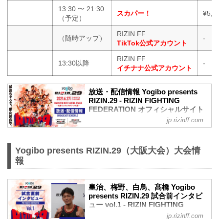
13:30 〜 21:30
スカパー！
¥5,5
（予定）
RIZIN FF
（随時アップ）
-
TikTok公式アカウント
RIZIN FF
13:30以降
-
イチナナ公式アカウント
放送・配信情報 Yogibo presents
RIZIN.29 - RIZIN FIGHTING
FEDERATION オフィシャルサイト
jp.rizinff.com
6月27日（日）に丸善インテックアリーナ
大阪で行われるYogibo presents RIZIN.28
の、大会前から当日にかけて行われる放
Yogibo presents RIZIN.29（大阪大会）大会情
送・配信情報をまとめたぞ！
会場に行けない方は、Exciting RIZIN、
報
RIZIN LIVEまたはスカパー！で、激闘必
至の大阪大会をリアルタイムで視聴しよ
う！
皇治、梅野、白鳥、髙橋 Yogibo
presents RIZIN.29 試合前インタビ
放送・配信スケジュール一覧
ュー vol.1 - RIZIN FIGHTING
直前番組 放送・配信情報一覧
FEDERATION オフィシャルサイト
日付 時間 放送・配信媒体 番組名
jp.rizinff.com