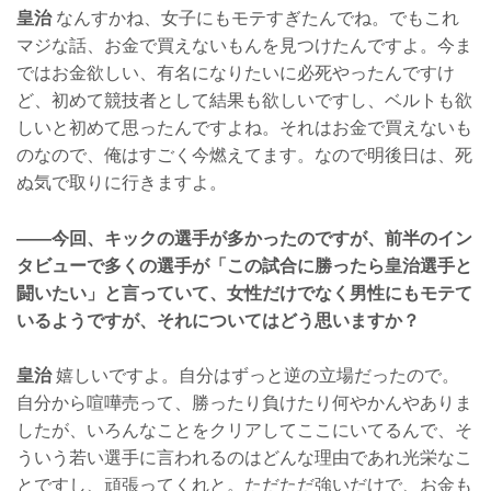
皇治
なんすかね、女子にもモテすぎたんでね。でもこれ
マジな話、お金で買えないもんを見つけたんですよ。今ま
ではお金欲しい、有名になりたいに必死やったんですけ
ど、初めて競技者として結果も欲しいですし、ベルトも欲
しいと初めて思ったんですよね。それはお金で買えないも
のなので、俺はすごく今燃えてます。なので明後日は、死
ぬ気で取りに行きますよ。
——今回、キックの選手が多かったのですが、前半のイン
タビューで多くの選手が「この試合に勝ったら皇治選手と
闘いたい」と言っていて、女性だけでなく男性にもモテて
いるようですが、それについてはどう思いますか？
皇治
嬉しいですよ。自分はずっと逆の立場だったので。
自分から喧嘩売って、勝ったり負けたり何やかんやありま
したが、いろんなことをクリアしてここにいてるんで、そ
ういう若い選手に言われるのはどんな理由であれ光栄なこ
とですし、頑張ってくれと。ただただ強いだけで、お金も