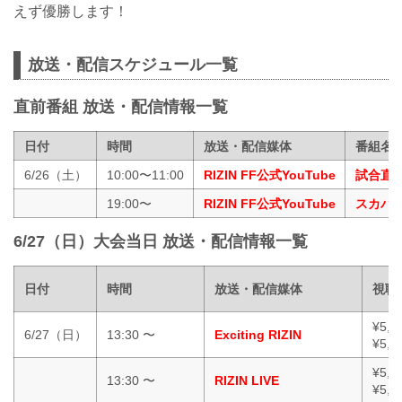
えず優勝します！
放送・配信スケジュール一覧
直前番組 放送・配信情報一覧
日付
時間
放送・配信媒体
番組名
6/26（土）
10:00〜11:00
RIZIN FF公式YouTube
試合直
19:00〜
RIZIN FF公式YouTube
スカパー！
6/27（日）大会当日 放送・配信情報一覧
日付
時間
放送・配信媒体
視聴
¥5,
6/27（日）
13:30 〜
Exciting RIZIN
¥5,
¥5,
13:30 〜
RIZIN LIVE
¥5,