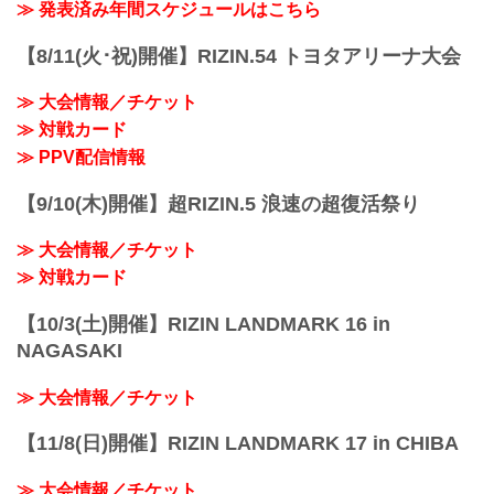
（日）へ延期となりました。（ご購入の
≫ 発表済み年間スケジュールはこちら
HIROYA、所...
チケットは延期日程にそのままご利用に
なれます。）
【8/11(火･祝)開催】RIZIN.54 トヨタアリーナ大会
開催日延期に伴うチケットの払戻しに関
しては以下のページをご確認ください。
≫ 大会情報／チケット
各プレイガイド払戻し期間 一覧
≫ 対戦カード
イープラス：5月18日（火）12:00 〜 5月
24日（月）18:00
≫ PPV配信情報
チケットぴあ：5月18日（火）10:00 〜 5
月24...
【9/10(木)開催】超RIZIN.5 浪速の超復活祭り
≫ 大会情報／チケット
≫ 対戦カード
【10/3(土)開催】RIZIN LANDMARK 16 in
NAGASAKI
≫ 大会情報／チケット
【11/8(日)開催】RIZIN LANDMARK 17 in CHIBA
≫ 大会情報／チケット