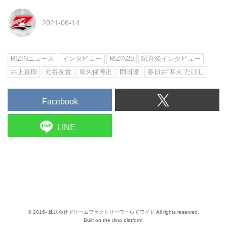
2021-06-14
RIZINニュース
インタビュー
RIZIN28
試合後インタビュー
井上直樹
元谷友貴
扇久保博正
岡田遼
春日井“寒天”たけし
Facebook
LINE
© 2016- 株式会社ドリームファクトリーワールドワイド All rights reserved.
Built on
the dino platform
.