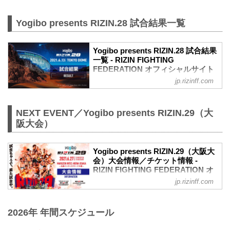
Yogibo presents RIZIN.28 試合結果一覧
Yogibo presents RIZIN.28 試合結果
一覧 - RIZIN FIGHTING
FEDERATION オフィシャルサイト
jp.rizinff.com
第10試合／スペシャルワンマッチ 朝倉未
来 vs. クレベル・コイケ
喧嘩道スペシャルマッチ
NEXT EVENT／Yogibo presents RIZIN.29（大
RIZIN MMAルール：5分 3R（66.0kg）
※肘あり
阪大会）
（LOSE）朝倉未来 vs. クレベル・コイケ
（WIN）
2R 1分51秒 S（テクニカルサブミッショ
Yogibo presents RIZIN.29（大阪大
会）大会情報／チケット情報 -
ン：三角絞め）
RIZIN FIGHTING FEDERATION オ
≫ 試合結果詳細
フィシャルサイト
第9試合／那須川天心vs.3人 スペシャル
jp.rizinff.com
マッチ
【5/12更新】開催日延期に関して
那須川天心 vs. 大﨑孔稀、HIROYA、X
5月30日（日）丸善インテックアリーナ大
那須川天心vs.3人 スペシャルマッチ特別
2026年 年間スケジュール
阪にて開催を予定しておりましたYogibo
ルール
presents RIZIN.29の開催日が、6月27日
（-）那須川天心 vs. 大﨑孔稀、