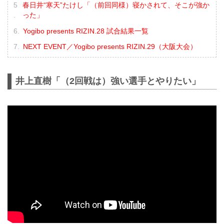
春日井“寒天”たけし「（前回同様）寝かされて、そこが強か
った」
Yogibo presents RIZIN.28 試合結果一覧
NEXT EVENT／Yogibo presents RIZIN.29（大阪大会）
井上直樹「（2回戦は）強い選手とやりたい」