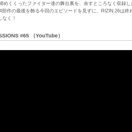
を締めくくったファイター達の舞台裏を、余すところなく収録した今
S。4部作の最後を飾る今回のエピソードを見ずに、RIZIN.26は
しなく！
SSIONS #65 （YouTube）