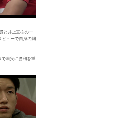
貴と井上直樹の一
タビューで自身の闘
戦線で着実に勝利を重