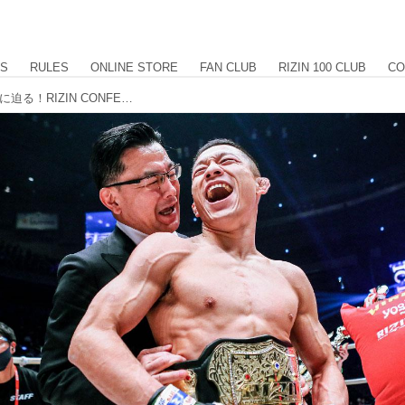
US
RULES
ONLINE STORE
FAN CLUB
RIZIN 100 CLUB
CO
朝倉海と堀口恭司のリマッチの舞台裏に迫る！RIZIN CONFESSIONS #65 配信開始！