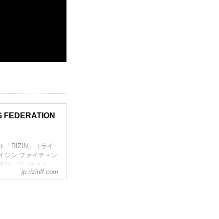
NG FEDERATION
ント「RIZIN」（ライ
」（ライジン ファイティン
発信していきます。
jp.rizinff.com