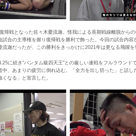
来の復帰戦となった佐々木憂流迦。怪我による長期戦線離脱から
始試合の主導権を握り復帰戦を勝利で飾った。今回の試合内容
憂流迦だったが、この勝利をきっかけに2021年は更なる飛躍を
ZIN.25に続き“バンタム級四天王”との厳しい連戦をフルラウン
道中、あまりの疲労に倒れ込む。「全力を出し切った」と話し
強くなる」と宣言した。