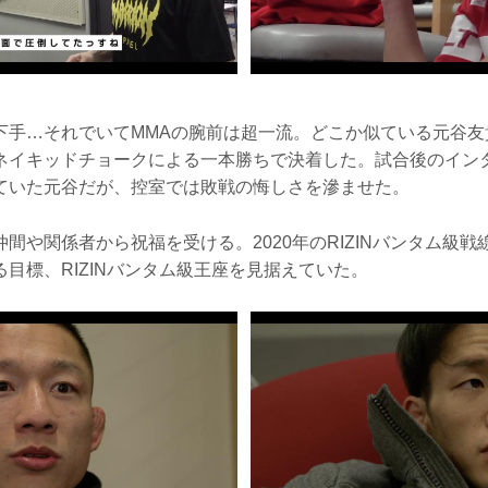
下手…それでいてMMAの腕前は超一流。どこか似ている元谷友
ネイキッドチョークによる一本勝ちで決着した。試合後のイン
ていた元谷だが、控室では敗戦の悔しさを滲ませた。
間や関係者から祝福を受ける。2020年のRIZINバンタム級
目標、RIZINバンタム級王座を見据えていた。