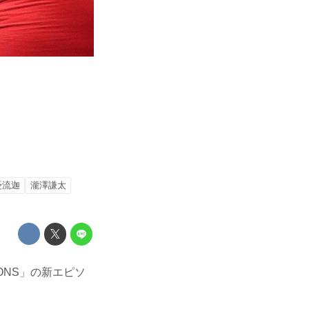
憂流迦
瀧澤謙太
ONS」の新エピソ