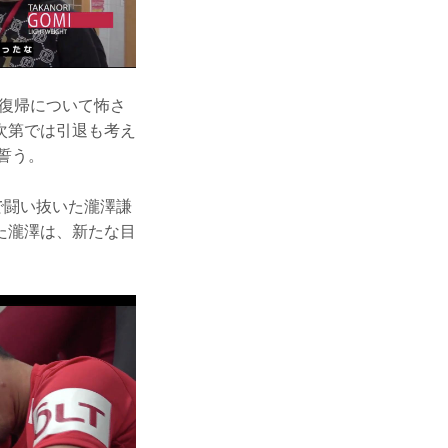
の復帰について怖さ
次第では引退も考え
誓う。
ドで闘い抜いた瀧澤謙
た瀧澤は、新たな目