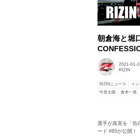
朝倉海と堀口
CONFESSI
2021-01-2
RIZIN
RIZINニュース
イン
中原太陽
倉本一真
選手が真実を「告白
ード #65が公開！