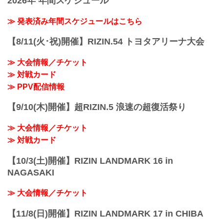
2026年 年間スケジュール
※肘あり
ててホッとしました。
（LOSE）朝倉海 vs. 堀口恭司（WIN）
——RIZINに声を掛けられてからだいぶ時
1R 2分48秒 TKO（レフェリーストップ：
≫ 発表済み年間スケジュールはこちら
間が掛かっての出場となりましたが、大
グラウンドパンチ）
晦日のRIZINの舞台...
≫ 試合結果詳細
【8/11(火･祝)開催】RIZIN.54 トヨタアリーナ大会
第14試合／スペシャルワンマッチ 那須川
天心 vs. クマンドーイ・ペットジャルー
≫ 大会情報／チケット
ンウィット
≫ 対戦カード
RIZIN キックボクシング特別ルール：3分
3R（57.0kg）
≫ PPV配信情報
（WIN）那須川天心 vs. クマンドーイ・
ペットジャルーンウィット（L...
【9/10(木)開催】超RIZIN.5 浪速の超復活祭り
≫ 大会情報／チケット
≫ 対戦カード
【10/3(土)開催】RIZIN LANDMARK 16 in
NAGASAKI
≫ 大会情報／チケット
【11/8(日)開催】RIZIN LANDMARK 17 in CHIBA