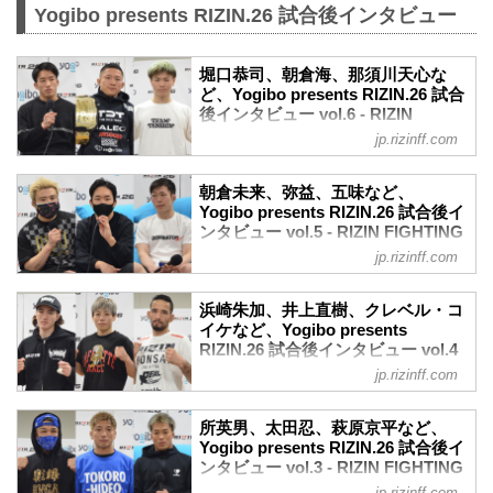
Yogibo presents RIZIN.26 試合後インタビュー
細かなポジションの変更で朝倉の打撃に
狙いを定まらせない弥益。しかし弥益が
前に出たところで足を滑らせグラウンド
堀口恭司、朝倉海、那須川天心な
へ。だが朝倉は追うことなく弥益を立た
ど、Yogibo presents RIZIN.26 試合
せる。
後インタビュー vol.6 - RIZIN
弥益は依然...
FIGHTING FEDERATION オフィシ
jp.rizinff.com
ャルサイト
12月31日（木）さいたまスーパーアリー
朝倉未来、弥益、五味など、
ナにて開催された、Yogibo presents
Yogibo presents RIZIN.26 試合後イ
RIZIN.26出場選手たちの試合後インタビ
ンタビュー vol.5 - RIZIN FIGHTING
ューを公開！
FEDERATION オフィシャルサイト
jp.rizinff.com
堀口恭司「Bellatorのベルトもしっかり獲
12月31日（木）さいたまスーパーアリー
りに行きたい」
ナにて開催された、Yogibo presents
Yogibo presents RIZIN.26 堀口恭司 試合
浜崎朱加、井上直樹、クレベル・コ
RIZIN.26出場選手たちの試合後インタビ
後インタビュー
イケなど、Yogibo presents
ューを公開！
RIZIN.26 試合後インタビュー vol.4
youtu.be
朝倉未来「ボクシングやフィジカル取り
- RIZIN FIGHTING FEDERATION
——試合後の率直な感想をお聞かせくだ
jp.rizinff.com
入れ、世界で戦う選手になりたい」
オフィシャルサイト
さい。
Yogibo presents RIZIN.26 朝倉未来 試合
前回、海くんとやった時にKO負けして親
12月31日（木）さいたまスーパーアリー
後インタビュー
所英男、太田忍、萩原京平など、
がすごい泣いちゃって、まだ親の顔は今
ナにて開催された、Yogibo presents
Yogibo presents RIZIN.26 試合後イ
youtu.be
回見てないすけど、笑顔に出来たなかっ
RIZIN.26出場選手たちの試合後インタビ
ンタビュー vol.3 - RIZIN FIGHTING
——試合後の率直な感想をお聞かせくだ
ていうのですごい嬉しく思ってま...
ューを公開！
FEDERATION オフィシャルサイト
さい。
jp.rizinff.com