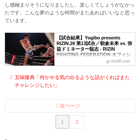
し感極まりそうになりましたし、楽しくてしょうがなかっ
たです。こんな夢のような時間がまたあればいいなと思っ
ています。
【試合結果】Yogibo presents
RIZIN.26 第13試合／朝倉未来 vs. 弥
益ドミネーター聡志 - RIZIN
FIGHTING FEDERATION オフィシ
ャルサイト
jp.rizinff.com
ルール
スペシャルワンマッチ
五味隆典「何かやる気の出るような話がくればまた
RIZIN MMAルール：5分 3R ※肘あり
チャレンジしたい」
試合結果
（WIN）朝倉未来 vs. 弥益ドミネーター
聡志（LOSE）
1R 4分20秒 KO（スタンドパンチ）
次ページ
入場
ROUND 1
1
2
朝倉はサウスポーから左ストレート、右
アッパーと振るっていく。弥益も右ロー
を返し、左右に構えをスイッチして様子
を見る。