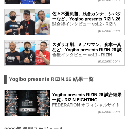
浜崎朱加「しっかり勝ち続けることによ
安心したって感じですね。
12月31日（木）さいたまスーパーアリー
って、また最強を証明したい」
——対戦を終えて、相手の印象は違いま
ナにて開催された、Yogibo presents
Yogibo presents RIZIN.26 浜崎朱加 試合
佐々木憂流迦、浅倉カンナ、シバタ
したか。
RIZIN.26出場選手たちの試合後インタビ
後インタビュー
ーなど、Yogibo presents RIZIN.26
いや強かったですよ、やっぱり。国内の
ューを公開！
試合後インタビュー vol.2 - RIZIN
youtu.be
フェザー級のトップ戦線に...
萩原京平「会見でこうなることは教えて
FIGHTING FEDERATION オフィシ
——試合後の率直な感想をお聞かせくだ
jp.rizinff.com
いた。こっちの準備していたものの方が
ャルサイト
さい。
強かった」
ベルト懸かった試合でしっかり勝てたと
12月31日（木）さいたまスーパーアリー
Yogibo presents RIZIN.26 萩原京平 試合
スダリオ剛、ミノワマン、倉本一真
いうのは一つ自信に繋がったと思いま
ナにて開催された、Yogibo presents
など、Yogibo presents RIZIN.26 試
後インタビュー
す。
RIZIN.26出場選手たちの試合後インタビ
合後インタビュー vol.1 - RIZIN
youtu.be
——今回また浜崎選手の元にベルトが戻
ューを公開！
FIGHTING FEDERATION オフィシ
——試合後の率直な感想をお聞かせくだ
jp.rizinff.com
って来たと思うんですけど...
佐々木憂流迦「勝って周りを見た時に
ャルサイト
さい。
『帰ってきたな』と思った」
疲れました。普段やらへん事やったの
12月31日（木）さいたまスーパーアリー
Yogibo presents RIZIN.26 佐々木憂流迦
で、むちゃくちゃ体力使いましたね。
ナにて開催された、Yogibo presents
Yogibo presents RIZIN.26 結果一覧
試合後インタビュー
——RIZIN4連戦目でしたが、身体はダメ
RIZIN.26出場選手たちの試合後インタビ
youtu.be
ージ蓄...
ューを公開！
——試合後の率直な感想をお聞かせくだ
倉本一真「やるからには上を目指して」
Yogibo presents RIZIN.26 試合結果
さい。
一覧 - RIZIN FIGHTING
Yogibo presents RIZIN 26 倉本一真 試合
スゲー嬉しいです。
FEDERATION オフィシャルサイト
後インタビュー
——久しぶりの格闘技で、久しぶりRIZIN
youtu.be
jp.rizinff.com
第15試合／バンタム級タイトルマッチ 朝
でしたがいかがでしたか？
——試合後の率直な感想をお聞かせくだ
倉海 vs. 堀口恭司
やっぱり試合と練習は違うじゃないです
さい。
RIZIN MMAルール：5分 3R（61.0kg）
か。リング立...
初めてのRIZINで緊張はありましたが、勝