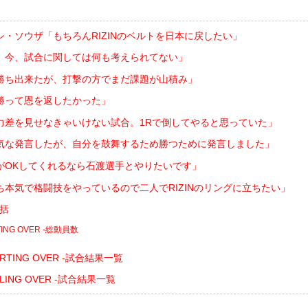
・ソウザ「もちろんRIZINのベルトを日本に戻したい」
、今、試合に関しては何も考えられてない」
勝ち出来たが、打撃の方でまだ課題が山積み」
勝って恩を返したかった」
力差を見せなきゃいけない試合。1Rで倒してやると思っていた」
気な発言したが、自分を鼓舞するため勝つために発言しました」
がOKしてくれるなら石渡選手とやりたいです」
ち本気で格闘技をやっているので二人でRIZINのリングに立ちたい」
総括
ARTING OVER -総動員数
STARTING OVER -試合結果一覧
CALLING OVER -試合結果一覧