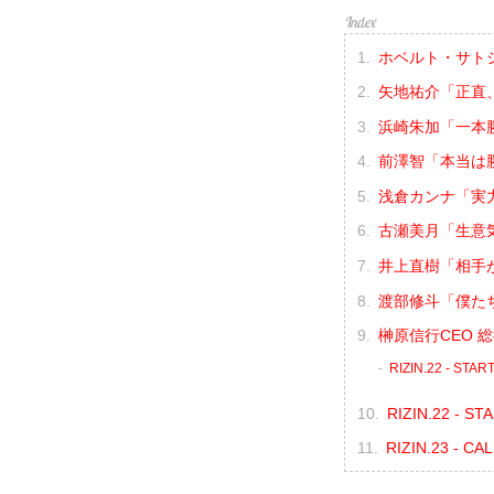
ホベルト・サトシ
矢地祐介「正直
浜崎朱加「一本
前澤智「本当は
浅倉カンナ「実
古瀬美月「生意
井上直樹「相手
渡部修斗「僕た
榊原信行CEO 
RIZIN.22 - ST
RIZIN.22 - 
RIZIN.23 - 