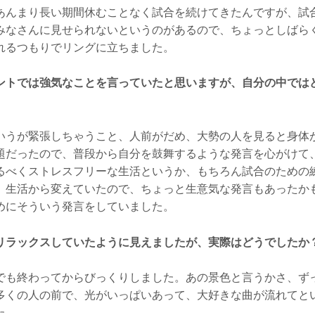
あんまり長い期間休むことなく試合を続けてきたんですが、試
みなさんに見せられないというのがあるので、ちょっとしばら
れるつもりでリングに立ちました。
ントでは強気なことを言っていたと思いますが、自分の中では
いうが緊張しちゃうこと、人前がだめ、大勢の人を見ると身体
題だったので、普段から自分を鼓舞するような発言を心がけて
るべくストレスフリーな生活というか、もちろん試合のための
、生活から変えていたので、ちょっと生意気な発言もあったか
めにそういう発言をしていました。
リラックスしていたように見えましたが、実際はどうでしたか
でも終わってからびっくりしました。あの景色と言うかさ、ず
多くの人の前で、光がいっぱいあって、大好きな曲が流れてと
た。