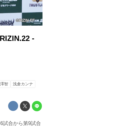
N.22 -
澤智
浅倉カンナ
で第6試合から第9試合