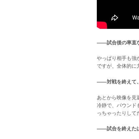
——試合後の率直
やっぱり相手も強
ですが、全体的に
——対戦を終えて
あとから映像を見
冷静で、パウンド
っちゃったりして
——試合を終えた