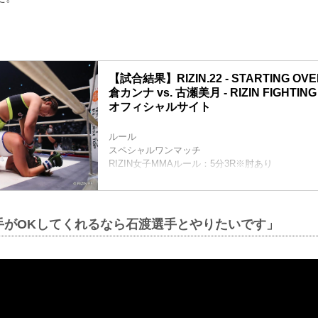
【試合結果】RIZIN.22 - STARTING OV
倉カンナ vs. 古瀬美月 - RIZIN FIGHTING
オフィシャルサイト
ルール
スペシャルワンマッチ
RIZIN女子MMAルール：5分3R※肘あり
試合結果
（WIN）浅倉カンナvs.古瀬美月（LOSE）
1R 1分35秒 TKO（レフェリーストップ：グラウ
入場
手がOKしてくれるなら石渡選手とやりたいです」
ROUND 1
オーソドックスでフットワークを踏む古瀬は打撃
に出るが、浅倉はこれを切ってバックに回る。
両足を差し込んで古瀬の体を伸ばした浅倉は身動
パンチ・鉄槌をガンガンと打ち込んでいく。古瀬
ず、浅倉の初回レフェリーストップ勝ちとなっ...