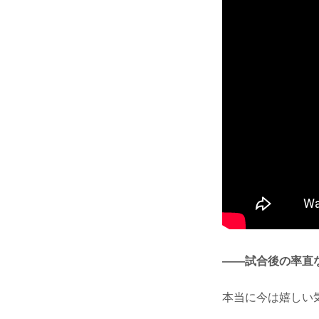
——試合後の率直
本当に今は嬉しい