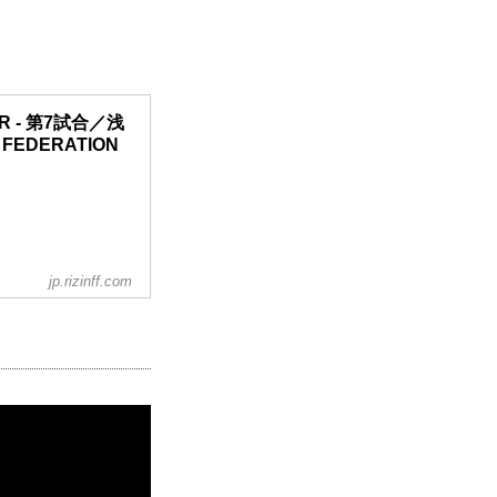
ER - 第7試合／浅
 FEDERATION
jp.rizinff.com
ンドパンチ）
を散らしてタックル
きをさせずに左右の
はそのまま逃れられ