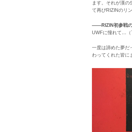
ます。それが漢の
て再びRIZINの
——RIZIN初参
UWFに憧れて…
一度は諦めた夢だ
わってくれた皆に