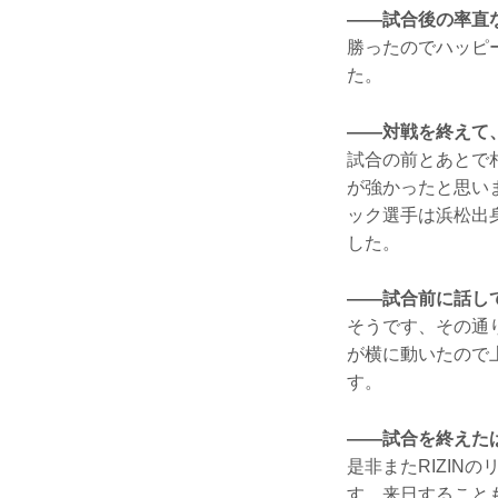
——試合後の率直
勝ったのでハッピ
た。
——対戦を終えて
試合の前とあとで
が強かったと思い
ック選手は浜松出
した。
——試合前に話し
そうです、その通
が横に動いたので
す。
——試合を終えた
是非またRIZI
す。来日すること