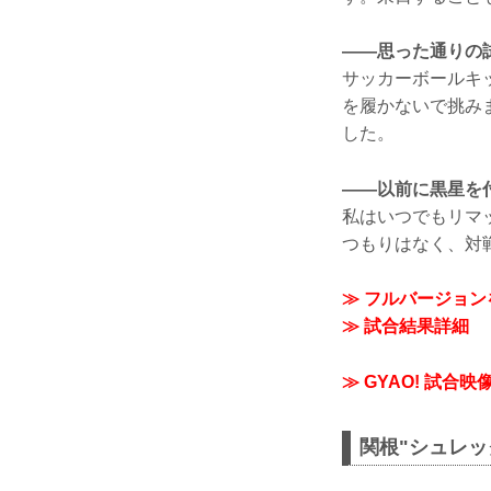
——思った通りの
サッカーボールキ
を履かないで挑み
した。
——以前に黒星を
私はいつでもリマ
つもりはなく、対
≫ フルバージョ
≫ 試合結果詳細
≫ GYAO! 試合
関根"シュレッ