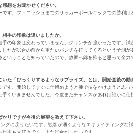
な感想をお聞かせください。
ーです。フィニッシュまでのサッカーボールキックでの勝利は
、相手の印象は違いましたか。
相手の印象は変わっていません。クリンチが強かったです。試
ましたが試合の前から重たいパンチを打ってくるという予測が
身ということも知っていたので、故郷へ錦を飾ると思って全力
ていた「びっくりするようなサプライズ」とは、開始直後の動
りです。開始してすぐに仕留めようと膝で技をかけようと思っ
上手くいきませんでした。今度またチャンスがあれば誰かに仕
ばかりですが今後の展望を教えて下さい。
Nのリングに戻りたいです。観客が湧くようなエキサイティングな
も日本も大好きです。また試合がしたいです。