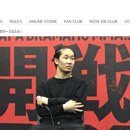
US
RULES
ONLINE STORE
FAN CLUB
RIZIN 100 CLUB
CO
（第8〜10試合）