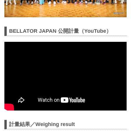
BELLATOR JAPAN 公開計量（YouTube）
計量結果／Weighing result