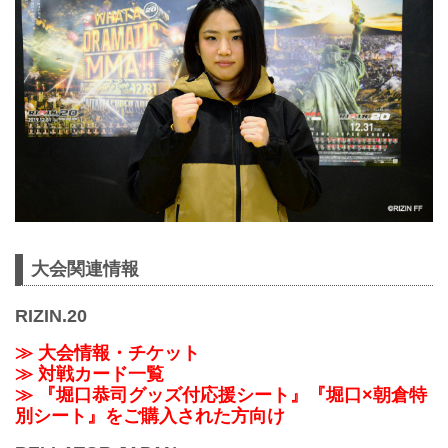
大会関連情報
RIZIN.20
≫ 大会情報・チケット
≫ 対戦カード一覧
≫ 『堀口恭司グッズ付応援シート』『堀口×朝倉特
別シート』をご購入された方向け