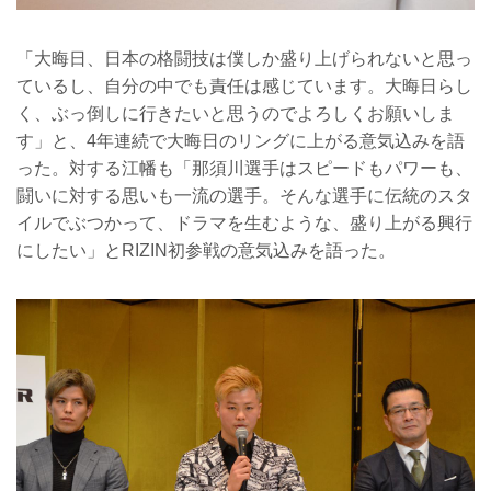
「大晦日、日本の格闘技は僕しか盛り上げられないと思っ
ているし、自分の中でも責任は感じています。大晦日らし
く、ぶっ倒しに行きたいと思うのでよろしくお願いしま
す」と、4年連続で大晦日のリングに上がる意気込みを語
った。対する江幡も「那須川選手はスピードもパワーも、
闘いに対する思いも一流の選手。そんな選手に伝統のスタ
イルでぶつかって、ドラマを生むような、盛り上がる興行
にしたい」とRIZIN初参戦の意気込みを語った。