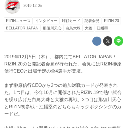
2019-12-05
RIZINニュース
インタビュー
対戦カード
記者会見
RIZIN.20
BELLATOR JAPAN
那須川天心
白鳥大珠
大雅
江幡塁
2019年12月5日（木）、都内にてBELLATOR JAPAN /
RIZIN.20の公開記者会見が行われた。会見にはRIZIN榊原
信行CEOと出場予定の全4選手が登壇。
まず榊原信行CEOから2つの追加対戦カードが発表され
た。1つ目は、今年10月に開催されたRIZIN.19で熱い試合
を繰り広げた白鳥大珠と大雅の再戦、2つ目は那須川天心
とRIZIN初参戦・江幡塁のどちらもキックボクシングのカ
ードだ。