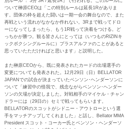
別ルール ： 3分 3R / 延長1R』で行われる。このルールに
ついて榊原CEOは「この特別ルールは延長1Rがありま
す。団体の枠を超えた闘いは一期一会の舞台なので、また
再戦という流れがなかなか作れない。3Rまで戦ってドロ
ーになってしまったら、もう1R戦って決着をつける。ど
っちかが勝つ。観る皆さんにとっては（いつものRIZINキ
ックボクシングルールに）プラスアルファのことがあると
思っていたただければと思います」と説明した。
また榊原CEOから、既に発表されたカードの出場選手の
変更についても発表された。12月29日（日）BELLATOR
JAPANでの試合が決まっていたベンソン･ヘンダーソンに
ついて「練習中の怪我で、残念ながらベンソン･ヘンダー
ソンの欠場が決定しました。対戦相手のマイケル・チャン
ドラーには（29日の）セミで戦ってもらいます。
BELLATORのスコットがシドニー・アウトローという選
手をマッチアップしてくれました」と話し、Bellator MMA
President スコット・コーカー氏とベンソン・ヘンダーソ