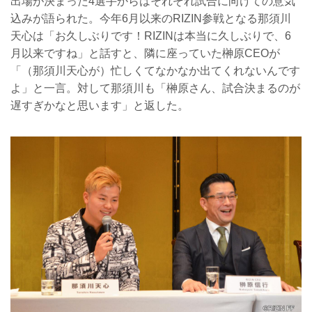
出場が決まった4選手からはそれぞれ試合に向けての意気
込みが語られた。今年6月以来のRIZIN参戦となる那須川
天心は「お久しぶりです！RIZINは本当に久しぶりで、6
月以来ですね」と話すと、隣に座っていた榊原CEOが
「（那須川天心が）忙しくてなかなか出てくれないんです
よ」と一言。対して那須川も「榊原さん、試合決まるのが
遅すぎかなと思います」と返した。