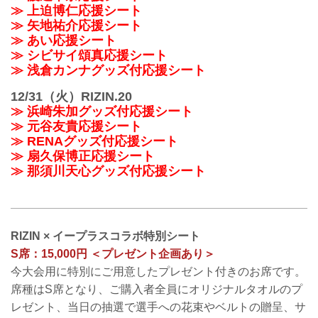
≫ 上迫博仁応援シート
≫ 矢地祐介応援シート
≫ あい応援シート
≫ シビサイ頌真応援シート
≫ 浅倉カンナグッズ付応援シート
12/31（火）RIZIN.20
≫ 浜崎朱加グッズ付応援シート
≫ 元谷友貴応援シート
≫ RENAグッズ付応援シート
≫ 扇久保博正応援シート
≫ 那須川天心グッズ付応援シート
RIZIN × イープラスコラボ特別シート
S席：15,000円 ＜プレゼント企画あり＞
今大会用に特別にご用意したプレゼント付きのお席です。
席種はS席となり、ご購入者全員にオリジナルタオルのプ
レゼント、当日の抽選で選手への花束やベルトの贈呈、サ