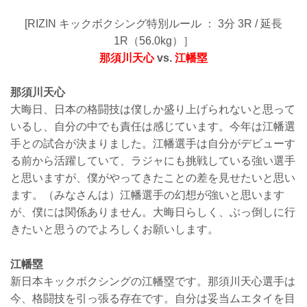
[RIZIN キックボクシング特別ルール ： 3分 3R / 延長
1R（56.0kg）］
那須川天心
vs.
江幡塁
那須川天心
大晦日、日本の格闘技は僕しか盛り上げられないと思って
いるし、自分の中でも責任は感じています。今年は江幡選
手との試合が決まりました。江幡選手は自分がデビューす
る前から活躍していて、ラジャにも挑戦している強い選手
と思いますが、僕がやってきたことの差を見せたいと思い
ます。（みなさんは）江幡選手の幻想が強いと思います
が、僕には関係ありません。大晦日らしく、ぶっ倒しに行
きたいと思うのでよろしくお願いします。
江幡塁
新日本キックボクシングの江幡塁です。那須川天心選手は
今、格闘技を引っ張る存在です。自分は妥当ムエタイを目