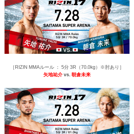
［RIZIN MMAルール ： 5分 3R（70.0kg）※肘あり］
矢地祐介
vs.
朝倉未来