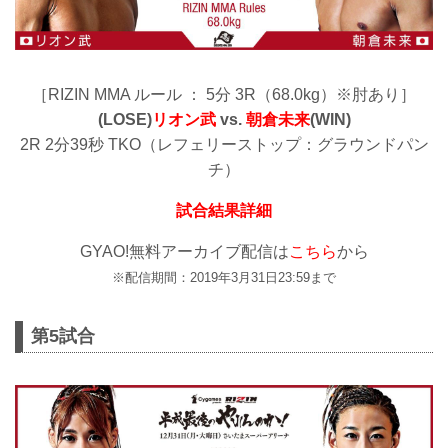
［RIZIN MMA ルール ： 5分 3R（68.0kg）※肘あり］
(LOSE)
リオン武
vs.
朝倉未来
(WIN)
2R 2分39秒 TKO（レフェリーストップ：グラウンドパン
チ）
試合結果詳細
GYAO!無料アーカイブ配信は
こちら
から
※配信期間：2019年3月31日23:59まで
第5試合