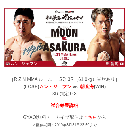
［RIZIN MMA ルール ： 5分 3R（61.0kg）※肘あり］
(LOSE)
ムン・ジェフン
vs.
朝倉海
(WIN)
3R 判定 0-3
試合結果詳細
GYAO!無料アーカイブ配信は
こちら
から
※配信期間：2019年3月31日23:59まで