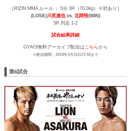
［RIZIN MMA ルール ： 5分 3R（70.0kg）※肘あり］
(LOSE)
川尻達也
vs.
北岡悟
(WIN)
3R 判定 1-2
試合結果詳細
GYAO!無料アーカイブ配信は
こちら
から
※配信期間：2019年3月31日23:59まで
第6試合