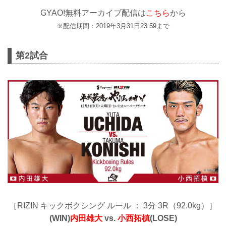
GYAO!無料アーカイブ配信は
こちら
から
※配信期間：2019年3月31日23:59まで
第2試合
［RIZIN キックボクシング ルール ： 3分 3R（92.0kg）］
(WIN)
内田雄大
vs.
小西拓槙
(LOSE)