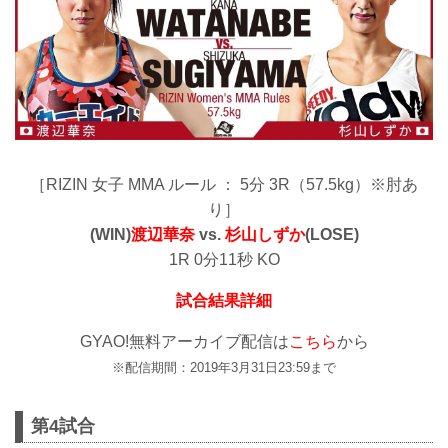
［RIZIN 女子 MMA ルール ： 5分 3R（57.5kg）※肘あ
り］
(WIN)
渡辺華奈
vs.
杉山しずか
(LOSE)
1R 0分11秒 KO
試合結果詳細
GYAO!無料アーカイブ配信は
こちら
から
※配信期間：2019年3月31日23:59まで
第4試合