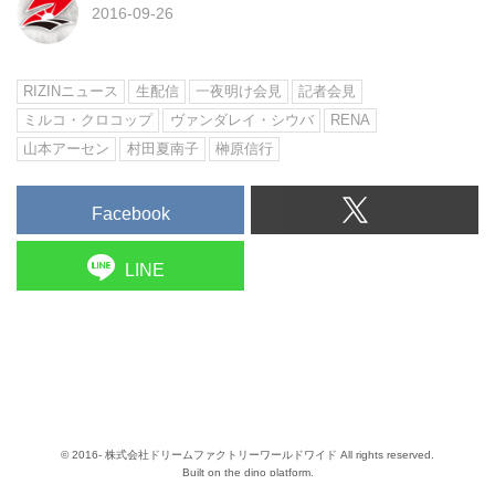
2016-09-26
RIZINニュース
生配信
一夜明け会見
記者会見
ミルコ・クロコップ
ヴァンダレイ・シウバ
RENA
山本アーセン
村田夏南子
榊原信行
Facebook
LINE
© 2016- 株式会社ドリームファクトリーワールドワイド All rights reserved.
Built on
the dino platform
.