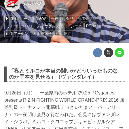
2016-09-26
RIZINニュース
生配信
一夜明け会見
記者会見
ミルコ・クロコップ
ヴァンダレイ・シウバ
RENA
山本アーセン
村田夏南子
榊原信行
「私とミルコが本当の闘いがどういったものな
のか手本を見せる」（ヴァンダレイ）
9月26日（月）、千葉県内のホテルで9.25『Cygames
presents RIZIN FIGHTING WORLD GRAND-PRIX 2016 無
差別級トーナメント開幕戦 』（さいたまスーパーアリー
ナ）の一夜明け会見が行なわれた。会見にはヴァンダレ
イ・シウバ、ミルコ・クロコップ、ギャビ・ガルシア、
RENA、山本アーセン、村田夏南子、シモン・バヨル、ア