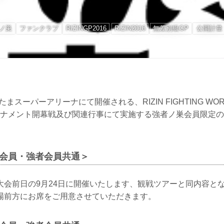
ノ巣
ファンクラブ
RIZINGP2016
RIZIN2016
無差別級GP
公開計量
たまスーパーアリーナにて開催される、RIZIN FIGHTING WORLD
トーナメント開幕戦及び関連行事にて実施する強者ノ巣会員限定
者会員・強者会員共通＞
大会前日の9月24日に開催いたします、観戦ツアーと同内容と
場前方にお席をご用意させていただきます。