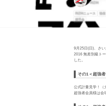
RIZIN
RIZINニュース
強者
握手会
9月25日(日)、さい
2016 無差別級
した。
その1＜超強
公式計量見学！（
超強者会員様は会