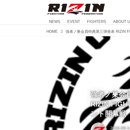
NEWS
EVENT
FIGHTERS
ABOUT 
HOME
強者ノ巣会
RIZIN FI
ント開幕戦
2016-09-1