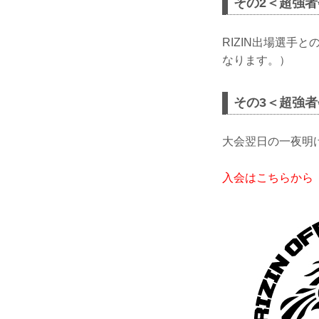
その2＜超強
RIZIN出場選手
なります。）
その3＜超強
大会翌日の一夜明
入会はこちらから