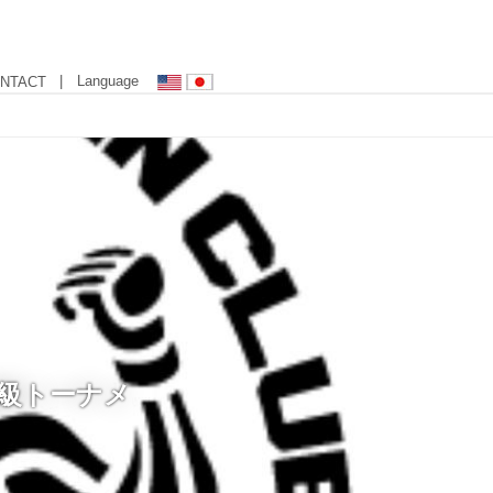
| Language
NTACT
無差別級トーナメ