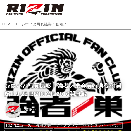
HOME
シウバと写真撮影！強者ノ巣会員特典受付開始！9.25 RIZIN GP 2016開幕戦
シウバと写真撮影！強者ノ巣会員特典受付開
始！9.25 RIZIN GP 2016開幕戦
2016-09-17
RIZINニュース
強者ノ巣
ファンクラブ
ヴァンダレイ・シウバ