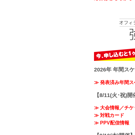
2026年 年間ス
≫ 発表済み年間
【8/11(火･祝)
≫ 大会情報／チケ
≫ 対戦カード
≫ PPV配信情報