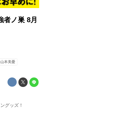
強者ノ巣 8月
山本美憂
のサイングッズ！