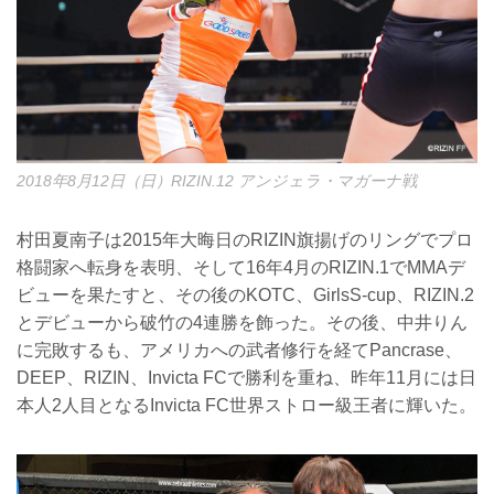
2018年8月12日（日）RIZIN.12 アンジェラ・マガーナ戦
村田夏南子は2015年大晦日のRIZIN旗揚げのリングでプロ
格闘家へ転身を表明、そして16年4月のRIZIN.1でMMAデ
ビューを果たすと、その後のKOTC、GirlsS-cup、RIZIN.2
とデビューから破竹の4連勝を飾った。その後、中井りん
に完敗するも、アメリカへの武者修行を経てPancrase、
DEEP、RIZIN、Invicta FCで勝利を重ね、昨年11月には日
本人2人目となるInvicta FC世界ストロー級王者に輝いた。