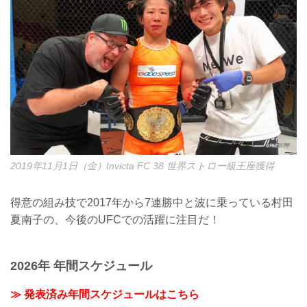
2019年11月1日（金）Invicta FC 38 世界ストロー級王座獲得
得意の組み技で2017年から7連勝中と波に乗っている村田
夏南子の、今後のUFCでの活躍に注目だ！
2026年 年間スケジュール
≫ 発表済み年間スケジュールはこちら