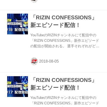
ら、それぞれが話
す、“CONFESSIONS（告白）”に胸が熱く
「RIZIN CONFESSIONS」
なるドキュメンタリー番組。 新作エピソー
ド（#21）では、9月30日（日）さいたまス
新エピソード配信！
ーパーアリーナで開催する『RIZIN.13』で
対戦が決定した堀口恭司選手、那須川天心
YouTubeのRIZINチャンネルにて配信中の
選手、大砂嵐選手、山本美憂選手が登場。
「RIZIN CONFESSIONS」新作エピソード
堀口選手のアメリカ生活に密着し、“世紀の
の配信が開始される。 選手それぞれがどの
一戦”に向けたトレーニングや戦略...
ような思いで試合に臨むか、試合の分析、
日々の練習。さらに家族や恩師たちが語る
選手の人間性など日常生活に密着しなが
ら、それぞれが話
す、“CONFESSIONS（告白）”に胸が熱く
「RIZIN CONFESSIONS」
なるドキュメンタリー番組。 新作エピソー
ド（#18）では、8月12日（日）ドルフィン
新エピソード配信！
ズアリーナで開催する『RWEDDINGS
presents RIZIN.12』でメインを務める矢地
YouTubeのRIZINチャンネルにて配信中の
祐介選手が登場。その明るさ、強さ、その
「RIZIN CONFESSIONS」新作エピソード
ルーツを本人、そして関係者が“告白”。ま