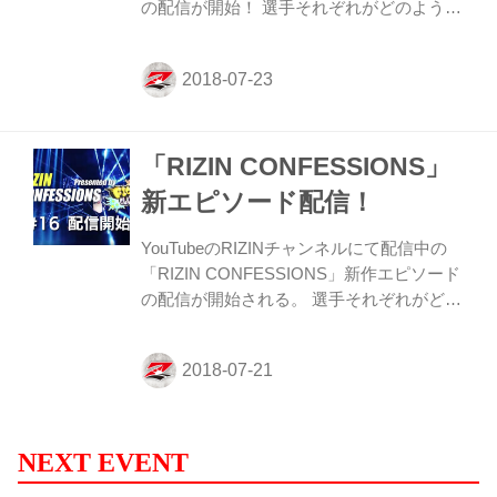
の配信が開始！ 選手それぞれがどのような
たKINGレイナ選...
思いで試合に臨むか、試合の分析、日々の
練習。さらに家族や恩師たちが語る選手の
人間性など日常生活に密着しながら、それ
ぞれが話す、“CONFESSIONS（告白）”に
胸が熱くなるドキュメンタリー番組。 7月
「RIZIN CONFESSIONS」
29日（日）さいたまスーパーアリーナで行
われる『RIZIN.11』に向けた最後のエピソ
新エピソード配信！
ード（#17）は、メインを務める浅倉カン
ナ、RENAに密着！ 真夏の一大決戦に臨む
YouTubeのRIZINチャンネルにて配信中の
両名の試合へ向けた取り組み、どう日々を
「RIZIN CONFESSIONS」新作エピソード
過ごしてきたか。両選手の本音、涙、そし
の配信が開始される。 選手それぞれがどの
て笑顔。...
ような思いで試合に臨むか、試合の分析、
日々の練習。さらに家族や恩師たちが語る
選手の人間性など日常生活に密着しなが
ら、それぞれが話
す、“CONFESSIONS（告白）”に胸が熱く
なるドキュメンタリー番組。 新作エピソー
NEXT EVENT
ド（#16）では、7月29日（日）さいたまス