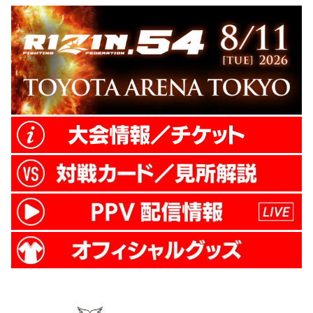
ーパーアリーナで行われる『RIZIN.11』に
出場する石岡沙織、山本美優に密着。なぜ
リングに上がるのか、家族への思い、子ど
もたちの母への正直な気持ちなど闘う母た
ちの現在、過去、未来に迫る。 また...