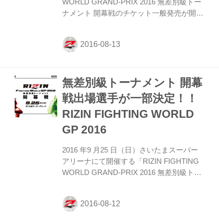
WORLD GRAND-PRIX 2016 無差別級トー
ナメント 開幕戦のチケット一般発売が開
始。 販売詳細 販売所により、販売券種等
異なります。各販売所でご確認ください。
■イープラス ファミリーマート各店でもお
買い求めできます。 ■チケットぴあ
TEL:0570-02-9999 1day＜Pｺｰﾄﾞ=833-555＞
無差別級トーナメント 開幕
セット＜Pｺｰﾄﾞ=684-354＞ ■ローソンチケ
ット TEL:0570-084-003 ＜Lｺｰﾄﾞ=31330＞
戦出場選手が一部決定！！
http://l-tike.com/ （パソコン＆携帯） ロー
RIZIN FIGHTING WORLD
ソン・ミニストップでもお買い求め...
GP 2016
2016 年9 月25 日（日）さいたまスーパー
アリーナにて開催する「RIZIN FIGHTING
WORLD GRAND-PRIX 2016 無差別級トー
ナメント開幕戦」の出場選手が一部決定
し、本日榊原信行RIZIN実行委員長のツイ
ッターにて発表された RIZIN 無差別級トー
ナメント開幕戦の出場決定選手！ イリー・