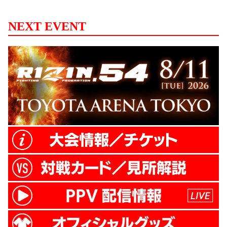
プロハースカ選手、アミール・アリアック
バリ選手、テオドラス・オークストリス選
NEXT EVENT
手 カール・アルブレックソン選手、ワレン
ティン・モルダフスキー選手の以上5選手
が出場決定です！ #rizinff — NOBUYUKI
SAKAKIBARA (@nobu_sakakibara) 2...