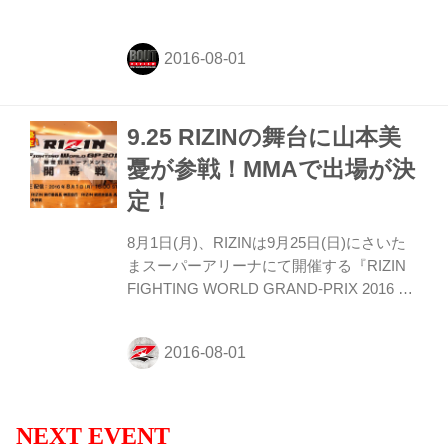
2016 無差別級トーナメント開幕戦(9.25さ
いたま大会)で、山本“KID”徳郁の姉で山本
アーセンの母親の山本美憂のMMAデビュー
が決定した
9.25 RIZINの舞台に山本美
憂が参戦！MMAで出場が決
定！
8月1日(月)、RIZINは9月25日(日)にさいた
まスーパーアリーナにて開催する『RIZIN
FIGHTING WORLD GRAND-PRIX 2016 無
差別級トーナメント開幕戦』の緊急記者会
見を行ない山本美憂のMMA参戦が決定し
た。 RIZIN電撃参戦が決まった美憂は 「ま
さか自分がリングに上がるとは思っていな
かったのでびっくりしています。これは凄
くいいチャンスだなと思ったので出ること
NEXT EVENT