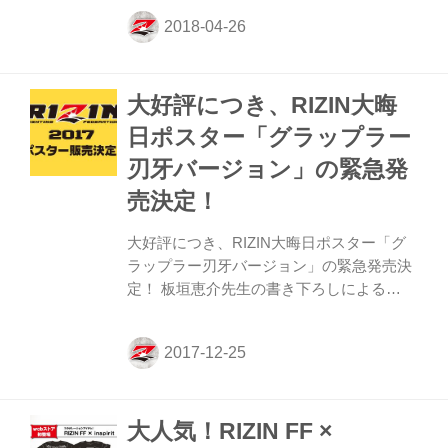
も注目は「グラップラー刃牙」とコラボし
た Tシャツ、マフラータオル、バスタオル
は今大会だけの完全限定商品！ 最高の記念
になること間違いなしのグッズだ。 今大会
大好評につき、RIZIN大晦
の『RIZIN』× 選手コラボグッズは、“プリ
ンス・オブ・アウトサイダー”朝倉海選
日ポスター「グラップラー
手、“最強乙女”浅倉カンナ選手のＴシャ
刃牙バージョン」の緊急発
ツ、マフラータオルが登場。応援必須アイ
テムとして掲げて選手を鼓舞しよう。
売決定！
『RIZIN』オフィシャルグッズは、Newデ
ザインのTシャツに加え、フェイス...
大好評につき、RIZIN大晦日ポスター「グ
ラップラー刃牙バージョン」の緊急発売決
定！ 板垣恵介先生の書き下ろしによる
RIZIN大晦日ポスター「グラップラー刃牙
バージョン」の緊急発売がこの度決定し
た。 部屋やお店、ジムに飾り、刃牙の勇壮
な姿を見てテンションをあげよう！ さら
に、今年のRIZINの４大会のポスターもセ
大人気！RIZIN FF ×
ット販売される予定だ（今回の刃牙バージ