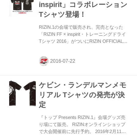
ョンを含む、4月大会、7月大会、10月大会
inspirit」コラボレーション
の４枚）。 会場での発売になるので、この
Tシャツ登場！
チャンスを見逃すな！ 4大会セット販売
3,000円 刃牙ポスター(単品) 1,500円
RIZIN.1の会場で販売され、完売となった
「RIZIN FF × inspirit・トレーニングドライ
Tシャツ 2016」がついにRIZIN OFFICIAL
STORE に登場！！ **汗にも強いトレーニ
ングドライTシャツなので今の暑い時期に
オススメ。 会場では売り切れになる人気ぶ
り。今年の暑い夏をこのアイテムで快適に
過ごそう！** RIZIN OFFICIAL STORE はこ
ケビン・ランデルマンメモ
ちら！
リアル Tシャツの発売が決
定
『トップ Presents RIZIN.1』会場グッズ売
り場にて販売。 RIZINオンラインショップ
で大会開催前に先行予約。 2016年2月11