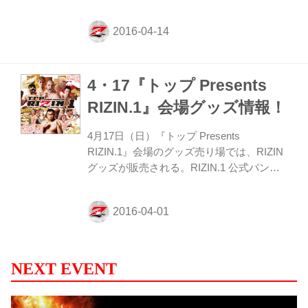
日、PRIDE、UFCなどで活躍したケビン・
ランデルマンが亡くなった。享年44歳だっ
た。桜庭和志、ミルコ・クロコップ、エメ
リヤーエンコ・ヒョードルなどの名だたる
ファイターたちと拳を交え、その類稀なる
4・17『トップ Presents
身体能力をいかしたファイトスタイルで日
本総合格闘技界を盛り上げた。驚異的なパ
RIZIN.1』会場グッズ情報！
フォーマンスにあやかって「リアル・ドン
キーコング」というニックネームで多くの
4月17日（日）『トップ Presents
ファンから愛された。今回、ご家族から了
RIZIN.1』会場のグッズ売り場では、RIZIN
承をえて彼への追悼の意を込めて、”ケビ
グッズが販売される。RIZIN.1 公式パンフ
ン・ランデルマン”メモリ...
レットなどはもちろん、今大会で新発売さ
れるグッズも多数販売される。 また対象の
グッズを購入すると、人気選手のサイン会
に参加できる。 『トップ Presents
RIZIN.1』新規グッズ トップ Presents
RIZIN.1公式パンフレット 販売価格:2,000円
NEXT EVENT
RIZIN FIGHTING WORLD GRAND-PRIX
2015 DVD 販売価格:9,000円 ※会場先行発