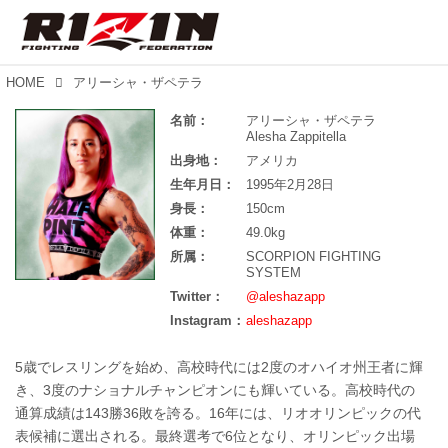
HOME
アリーシャ・ザペテラ
名前：
アリーシャ・ザペテラ
Alesha Zappitella
出身地：
アメリカ
生年月日：
1995年2月28日
身長：
150cm
体重：
49.0kg
所属：
SCORPION FIGHTING
SYSTEM
Twitter：
@aleshazapp
Instagram：
aleshazapp
5歳でレスリングを始め、高校時代には2度のオハイオ州王者に輝
き、3度のナショナルチャンピオンにも輝いている。高校時代の
通算成績は143勝36敗を誇る。16年には、リオオリンピックの代
表候補に選出される。最終選考で6位となり、オリンピック出場