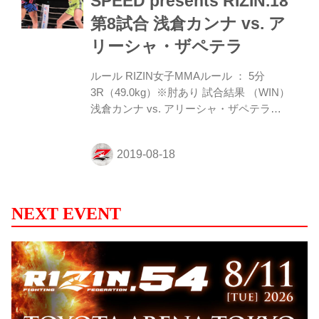
SPEED presents RIZIN.18
第8試合 浅倉カンナ vs. ア
リーシャ・ザペテラ
ルール RIZIN女子MMAルール ： 5分
3R（49.0kg）※肘あり 試合結果 （WIN）
浅倉カンナ vs. アリーシャ・ザペテラ
（LOSE） 3R 判定（2-1） 入場 ROUND 1
パンチで攻めていくのはアリーシャ。浅倉
もパンチで応戦。浅倉が左ストレートを当
ててタックルを仕掛けるがアリーシャはこ
れを切る。浅倉のパンチが当たり、アリー
シャの鼻付近から出血か確認される。中央
NEXT EVENT
でプレッシャーをかけているのは浅倉。ア
リーシャがパンチを振り回して詰めたとこ
ろを浅倉がかわしてバックを奪うが、すぐ
にアリーシャは立ち上がる。浅倉は左フッ
クをヒットさせると、コーナーに押し込ん
でパンチをラッシュ！...