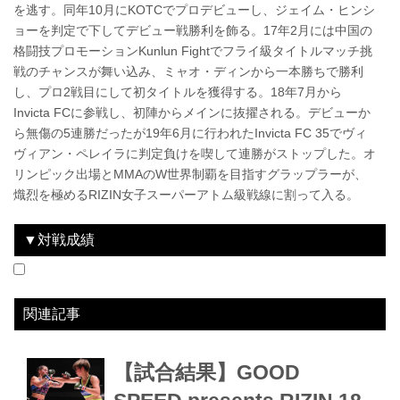
を逃す。同年10月にKOTCでプロデビューし、ジェイム・ヒンシ
ョーを判定で下してデビュー戦勝利を飾る。17年2月には中国の
格闘技プロモーションKunlun Fightでフライ級タイトルマッチ挑
戦のチャンスが舞い込み、ミャオ・ディンから一本勝ちで勝利
し、プロ2戦目にして初タイトルを獲得する。18年7月から
Invicta FCに参戦し、初陣からメインに抜擢される。デビューか
ら無傷の5連勝だったが19年6月に行われたInvicta FC 35でヴィ
ヴィアン・ペレイラに判定負けを喫して連勝がストップした。オ
リンピック出場とMMAのW世界制覇を目指すグラップラーが、
熾烈を極めるRIZIN女子スーパーアトム級戦線に割って入る。
▼対戦成績
2019.8.18
GOOD SPEED presents RIZIN.18
LOSE
vs
浅倉カンナ
3R 判定（1-2）
関連記事
【試合結果】GOOD