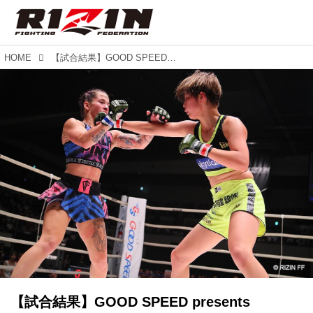
HOME
【試合結果】GOOD SPEED presents RIZIN.18 第8試合 浅倉カンナ vs. アリーシャ・ザペテラ
【試合結果】GOOD SPEED presents