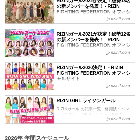
リングを華麗に彩る「RIZINガール
RIZINガール2022が決定！総勢13名
11月5日（水）〜11月7日（金） 二次審査
定したぞ！これまでのRIZINガールのコン
の新メンバーを発表！ - RIZIN
2025」を、みんなで応援しよう！
対面審査（面談）
セプトから一転、「歌」と「ダンス」を
FIGHTING FEDERATION オフィシ
RIZINガール2025 任期
11月17日（月）〜11月21...
取り入れ、より「魅せる」に重点を置き
ャルサイト
2025年1月1日〜2025年12月31日（予定）
jp.rizinff.com
選ばれた「RIZINガール2023」。
RIZINガール2025 メンバー（集合写真左
2022年のRIZINのリングを彩り盛り上げ
応募総数約500人の中から、1・2・3次審
から）
る「RIZINガール2022」のメンバーが決
査、そして最終審査を通過し、ライブ配
RIZINガール2021が決定！総勢12名
RIKO（りこ）
定したぞ！
の新メンバーを発表！ - RIZIN
信で行われた最終オーディションを通過
RIKO（りこ）
RIZIN公式投票オーディション、LINE
FIGHTING FEDERATION オフィシ
したのは、なんと13名！
出身地...
LIVE、SHOWROOM、そしてDMMぱち
ャルサイト
彼女たちの初舞台は、9月24日（日）さい
jp.rizinff.com
タウンのそれぞれ予選・決勝を勝ち抜
たまスーパーアリーナで開催される
2021年のRIZINのリングを彩り盛り上げ
き、最終オーディションで選ばれた計13
RIZIN.44だ！リングを華麗に彩るR...
る「RIZINガール2021」のメンバーが決
名が「RIZINガール2022」として活躍す
RIZINガール2020決定！ - RIZIN
定したぞ！
FIGHTING FEDERATION オフィシ
ることとなった！
【17LIVE×RIZIN RIZINガールオーディシ
ャルサイト
彼女たちの初舞台は、9月の予定だ！リン
ョン 2021】の合格者6名とGRAVURE
グを華麗に彩るRIZINガール2022を、み
jp.rizinff.com
RIZINガール2020のメンバーが決定！熾
MISSCON 2021の合格者2名に加え、審査
んなで応援しよう！
烈なオーディションを勝ち抜いたメンバ
員特別賞、主催者推薦枠を含めた計12名
RIZINガール2022 メンバー紹介
ーは計14名。初舞台は8月9日/10日にぴあ
が「RIZINガール2021」として活躍する
RIZIN GIRL ライジンガール
荒井つかさ
アリーナMMにて開催される
こととなった。
荒井つかさ
RIZINガール の記事一覧 - 格闘技イベン
RIZIN.22/RIZIN.23！リングを華麗に彩る
彼女たちの初舞台は、9月19日（土）にさ
荒井つ...
ト「RIZIN」（ライジン）と「RIZIN
RIZINガール2020を応援しよう！
いたまスーパーアリーナで開催される
jp.rizinff.com
FIGHTING FEDERATION」（ライジン
RIZINガール2020メンバー
Yogibo presents RIZIN.30のリングだ！リ
ファイティング フェデレーション）の情
東海林 里咲 Risa Shoji
ングを華麗に...
報・加盟団体について発信していきま
T158・B78・W59・H83
2026年 年間スケジュール
す。