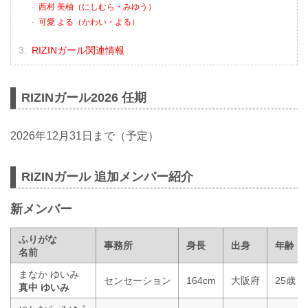
西村 美柚（にしむら・みゆう）
可愛 よる（かわい・よる）
RIZINガール関連情報
RIZINガール2026 任期
2026年12月31日まで（予定）
RIZINガール 追加メンバー紹介
新メンバー
ふりがな
事務所
身長
出身
年齢
名前
まなか ゆいみ
センセーション
164cm
大阪府
25歳
真中 ゆいみ