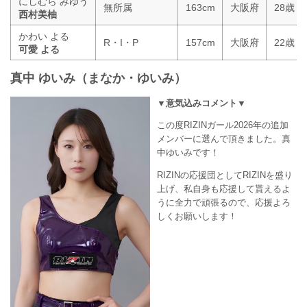
にしむら みゆう
無所属
163cm
大阪府
28歳
西村美柚
かわい よる
R・I・P
157cm
大阪府
22歳
可愛 よる
真中 ゆいみ（まなか・ゆいみ）
▼意気込みコメント▼
この度RIZINガール2026年の追加
メンバーに選んで頂きました。真
中ゆいみです！
RIZINの応援団としてRIZINを盛り
上げ、私自身も応援して貰えるよ
うに全力で頑張るので、応援よろ
しくお願いします！