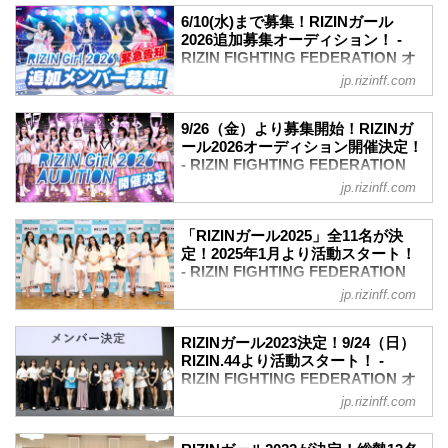
6/10(水)まで募集！RIZINガール
2026追加募集オーディション！ -
RIZIN FIGHTING FEDERATION オ
フィシャルサイト
jp.rizinff.com
リングを彩り盛り上げるRIZINガール
2026を追加募集することが決定いたしま
9/26（金）より募集開始！RIZINガ
した。追加オーディションの募集期間は6
ール2026オーディション開催決定！
月3日（水）〜6月10日（水）までとなっ
- RIZIN FIGHTING FEDERATION
ている。
オフィシャルサイト
jp.rizinff.com
RIZINガール2026として様々な活動を行
リングを彩り盛り上げるRIZINガール
いたい方は是非、RIZINガール2026追加
2026オーディションの募集が9月26日
オーディションに応募しよう！
「RIZINガール2025」全11名が決
（金）よりスタートするぞ！
定！2025年1月より活動スタート！
RIZINガール2026追加募集オーディショ
RIZINガール2026として様々な活動を行
- RIZIN FIGHTING FEDERATION
ン募集要項
いたい方は是非、RIZINガール2026オー
オフィシャルサイト
募集期間
jp.rizinff.com
ディションに応募しよう！
2026年6月3日（水）～6月10日（水）
2025年のRIZINのリングを彩り盛り上げ
RIZINガール2026オーディション スケジ
募集規定
る「RIZINガール2025」のメンバーが決
ュール
RIZINガール2023決定！9/24（日）
年齢 16歳以上30歳未満（2026年6月末日
定したぞ！
RIZIN.44より活動スタート！ -
期間・日時 内容
時点）
応募総数約400名の中から、一次、二次審
RIZIN FIGHTING FEDERATION オ
9月26日（金）〜10月17日（金） 募集期
ダンスor歌唱力に自信がある方
査、そして最終審査を通過したのは、な
フィシャルサイト
間
jp.rizinff.com
他...
んと11名！彼女たちの初舞台は、来年
10月18日（土）〜10月21日（火） 一次審
2023年のRIZINのリングを彩り盛り上げ
2025年1月からスタート！
査 書類審査
る「RIZINガール2023」のメンバーが決