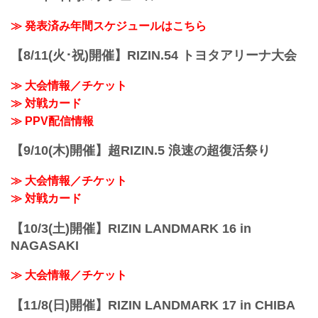
Twitter：@risaaa_0411
instagram：r_candy11
≫ 発表済み年間スケジュールはこちら
去年に引き続き継続することが出来て嬉
しいです♪大好きなRIZIN...
【8/11(火･祝)開催】RIZIN.54 トヨタアリーナ大会
≫ 大会情報／チケット
≫ 対戦カード
≫ PPV配信情報
【9/10(木)開催】超RIZIN.5 浪速の超復活祭り
≫ 大会情報／チケット
≫ 対戦カード
【10/3(土)開催】RIZIN LANDMARK 16 in
NAGASAKI
≫ 大会情報／チケット
【11/8(日)開催】RIZIN LANDMARK 17 in CHIBA