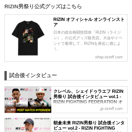
ャブアリ・シェイドゥラエフの『サイン
このオークションでしか手に入らない選
RIZIN男祭り公式グッズはこちら
5月4日（日）東京ドームにて開催された
入フォトパネル』をはじめ、『出場選手
手たちの...
RIZIN男祭りへ、沢山のご来場、並びにご
直筆サイン入りTシャツ』や『RIZIN男祭
視聴いただき、誠にありがとうございま
りタンブラー』など、いずれかのくじプ
RIZIN オフィシャル オンラインスト
した。
ア
ラオリジナルグッズが当たるハズレなし
本大会をご観戦、またはご視聴された皆
のオンラインくじとなっている。
日本の総合格闘技団体「RIZIN（ライジ
さまへ簡単なアンケートを実施しており
5月12日（月）まで開催中なので、是非、
ン）」の公式グッズ販売店。大会やイベ
ます。
オンラインくじを引いて豪華賞品をゲッ
ントで着用して、RIZINを身近に感じよ
たくさんのご意見・ご感想をお待ちして
トしよう！
う。
おります。
RIZIN男祭り 開催記念くじ（...
来場・視聴者アンケート 概要
shop.rizinff.com
アンケートをご記入いただいた方の中か
ら抽選で3名様に「RIZIN男祭り 出場選手
サイン入りポスター」をプレゼント致し
試合後インタビュー
ます。
プレゼント内容
RIZIN男祭り 出場選手サイン入りポスタ
クレベル、シェイドゥラエフ RIZIN
ー…抽選3名
男祭り 試合後インタビュー vol.1 -
回答期限
RIZIN FIGHTING FEDERATION オ
202...
フィシャルサイト
jp.rizinff.com
5月4日（日）東京ドームにて開催された
RIZIN男祭りの出場選手たちの試合後イン
朝倉未来 RIZIN男祭り 試合後インタ
タビューを公開！
ビュー vol.2 - RIZIN FIGHTING
YouTubeで見る