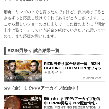
朝倉
リングの上でも言ったんですけど、負け続けてると
きもずっと応援し続けてくれてありがとうございます。こ
こから新しいショーのはじまりで、また昔のように「朝倉
未来は強え！」っていう試合を続けていきたいと思います
ので、また応援お願いします。
RIZIN男祭り 試合結果一覧
RIZIN男祭り 試合結果一覧 - RIZIN
FIGHTING FEDERATION オフィシ
ャルサイト
jp.rizinff.com
第16試合／フェザー級タイトルマッチ ク
レベル・コイケ vs. ラジャブアリ・シェ
5/9（金）までPPVアーカイブ配信中！
イドゥラエフ
フェザー級タイトルマッチ
RIZIN MMAルール：5分 3R（66.0kg）
5/9（金）までPPVアーカイブ配信
（LOSE）クレベル・コイケ vs. ラジャブ
中！RIZIN男祭り PPV配信情報 -
アリ・シェイドゥラエフ（WIN）
RIZIN FIGHTING FEDERATION オ