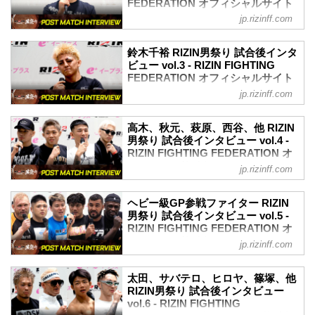
FEDERATION オフィシャルサイト
- YouTube
jp.rizinff.com
5月4日（日）東京ドームにて開催された
youtu.be
RIZIN男祭りの出場選手たちの試合後イン
クレベル・コイケ「私の気持ちはまだチ
タビューを公開！
ャンピオンだから、落ちない。また必ず
鈴木千裕 RIZIN男祭り 試合後インタ
YouTubeで見る
ビュー vol.3 - RIZIN FIGHTING
戻ります」
- YouTube
FEDERATION オフィシャルサイト
ーー試合後の率直な感想をお聞かせいた
youtu.be
だけますか。
jp.rizinff.com
5月4日（日）東京ドームにて開催された
朝倉未来「ここから新しいショーのはじ
クレベル さみしい、恥ずかしい、悲し
RIZIN男祭りの出場選手たちの試合後イン
まり」
い……全部それな。
タビューを公開！
高木、秋元、萩原、西谷、他 RIZIN
ーー試合後の率直な感想をお聞かせいた
ーー対戦相手と実際に戦った印象を教え
YouTubeで見る
男祭り 試合後インタビュー vol.4 -
だけますか。
てください。
- YouTube
RIZIN FIGHTING FEDERATION オ
朝倉 とにかくまあ、泥臭くても絶対勝つ
クレベル インプレッションは最初から同
youtu.be
フィシャルサイト
って決めてたので一旦ホッととしている
jp.rizinff.com
じ。フィジカル強い、最初に強いのがく
鈴木千裕「やることわかってるんで。今
かんじですね
5月4日（日）東京ドームにて開催された
る、いろいろそれは変...
日は負け、そういう日ですよ」
ーー試合中、入場も大きな歓声があがり
RIZIN男祭りの出場選手たちの試合後イン
ヘビー級GP参戦ファイター RIZIN
ーー試合後の率直な感想をお聞かせいた
ましたが、聞こえていましたか？また、
タビューを公開！
男祭り 試合後インタビュー vol.5 -
だけますか。
試合前に背中を押されたということはあ
YouTubeで見る
RIZIN FIGHTING FEDERATION オ
鈴木 まあ、最後に勝ちますよ、もっか
りましたか。
- YouTube
フィシャルサイト
い。
jp.rizinff.com
朝倉 そうっすね、まあ入場の時...
youtu.be
ーー朝倉未来選手と実際に戦った印象を
5月4日（日）東京ドームにて開催された
高木凌「負けたんで、出された相手にま
教えてください。
RIZIN男祭りの出場選手たちの試合後イン
た全力で勝ちに行くっていうだけです」
太田、サバテロ、ヒロヤ、篠塚、他
鈴木 優勝っすか？
タビューを公開！
RIZIN男祭り 試合後インタビュー
ーー試合後の率直な感想をお聞かせいた
ーー印象です。
YouTubeで見る
vol.6 - RIZIN FIGHTING
だけますか。
鈴木 うーん今回は自分との戦いだったの
- YouTube