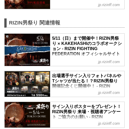
1R 1分02秒 KO（グラウンドパンチ）
フィシャルサイト
jp.rizinff.com
≫ 試合結果詳細
RIZIN男祭りのPPV配信チケットが、本日
第15試合／朝倉未来 vs. 鈴木千裕
4月4日（金）12時よりRIZIN 100 CLUB、
RIZIN MMAルール：5分 3R（66.0kg）
ABEMA、U-NEXT、RIZIN LIVEにて販売
RIZIN男祭り 関連情報
（WIN）朝倉未来 vs. 鈴木千裕（LOSE）
がスタートしたぞ！（※スカパー！は
3R 1分56秒 TKO（ドクタ...
※4/15（火）販売開始）
5/11（日）まで開催中！RIZIN男祭
お得なPPV前売りチケットは、大会前日
り × KAKEHASHIのコラボオークシ
の5月3日（土）23:59まで販売！
ョン - RIZIN FIGHTING
会場に来られない方、また会場にも行く
FEDERATION オフィシャルサイト
が実況・解説ありで試合を見たい方は是
非、お好きな配信サービスでRIZIN男祭り
2025年5月4日（日）開催のRIZIN男祭り
jp.rizinff.com
を全試合リアルタイムで視聴しよう！
でも、オークションプラットフォーム
PPV販売スケジュール一覧
『KAKEHASHI』ととのコラボオークシ
出場選手サイン入りフォトパネルや
配信日時 料金 配信媒体 ...
ョンの開催が決定したぞ！
Tシャツが当たる！？RIZIN男祭り
オークションで出品されるアイテムは、
開催記念くじ開催中！ - RIZIN
選手たちの感謝の気持ちを形にしたもの
FIGHTING FEDERATION オフィシ
jp.rizinff.com
であり、ファンとの絆を深め、ファンの
ャルサイト
皆様と選手たちをつなぐ”架け橋”となるア
本日より、くじプラにて「RIZIN男祭り」
イテムだ。
サイン入りポスターをプレゼント！
の開催を記念したオンラインくじがスタ
ここでしか手に入らない、試合の熱気や
RIZIN男祭り 来場・視聴者アンケー
ート！
感動を再び感じられる"唯一無二"のアイ
ト ご協力のお願い - RIZIN
今回は「男まつり賞」として、朝倉未
テムであり、ファンにとっては「幻のア
FIGHTING FEDERATION オフィシ
jp.rizinff.com
来、鈴木千裕、クレベル・コイケ、ラジ
イテム」となること間違いなし！
ャルサイト