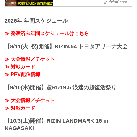
FEDERATION オフィシャルサイト
高木 いやあ、強かったすね、ほんと。ま
jp.rizinff.com
で、そんなに覚えてないですね。
youtu.be
じ強かったっす！って感じです（苦
5月4日（日）東京ドームにて開催された
ーー自分との戦い...
上田幹雄「しっかり休んでから2ヶ月後の
笑）、はい。
RIZIN男祭りの出場選手たちの試合後イン
準決勝に向けてまた作り直していきた
ーー具体的にどういうところが想定より
2026年 年間スケジュール
タビューを公開！
い」
強かったですか。
YouTubeで見る
ーー試合後の率直な感想をお聞かせいた
高木 なんかやっぱ体の力も強かったし、
- YouTube
≫ 発表済み年間スケジュールはこちら
だけますか。
うーん。すばらしい未来がある子だな...
youtu.be
上田 いつも言うことですけど、ホッとし
ダニー・サバテロ「井上直樹、首を洗っ
てるっていうのと、あとはリング上でも
【8/11(火･祝)開催】RIZIN.54 トヨタアリーナ大会
て、待っとけ」
言いましたけど、ちょっと自分の前の
ーー試合後の率直な感想をお聞かせいた
（ヘビー級GPの）2試合が判定で、試合
≫ 大会情報／チケット
だけますか。
前の自分でも、会場がちょっとシンとし
≫ 対戦カード
サバテロ 世界のテッペンに立った気分。
ているのが伝わったので、...
自分の試合でチャンピオンになれること
≫ PPV配信情報
ほど最高なことはない。この感覚は、他
の何にも代えられない。しかもエキサイ
【9/10(木)開催】超RIZIN.5 浪速の超復活祭り
ティングな試合内容で勝つのを見せられ
たのではないかと思ってるし、それこそ
≫ 大会情報／チケット
が俺がここに来...
≫ 対戦カード
【10/3(土)開催】RIZIN LANDMARK 16 in
NAGASAKI