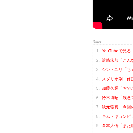
YouTubeで見る
浜崎朱加「こん
シン・ユリ「ち
スダリオ剛「修
加藤久輝「おで
鈴木博昭「残念
秋元強真「今回
キム・ギョンピ
倉本大悟「また