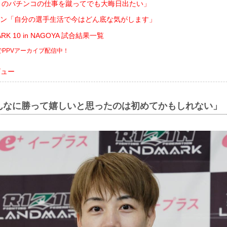
月のパチンコの仕事を蹴ってでも大晦日出たい」
ン「自分の選手生活で今はどん底な気がします」
MARK 10 in NAGOYA 試合結果一覧
までPPVアーカイブ配信中！
ビュー
んなに勝って嬉しいと思ったのは初めてかもしれない」