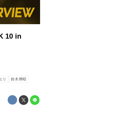
0 in
ユリ
鈴木博昭