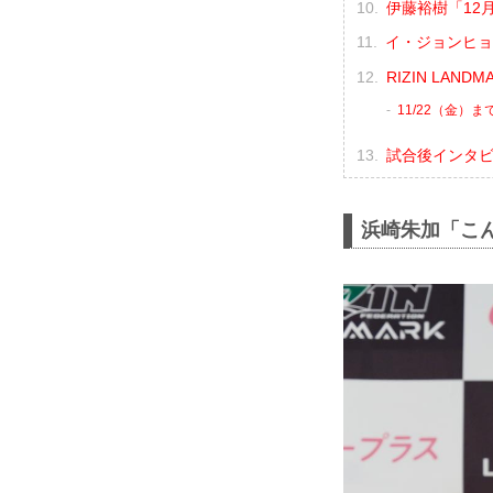
伊藤裕樹「12
イ・ジョンヒョ
RIZIN LAND
11/22（金）
試合後インタ
浜崎朱加「こ