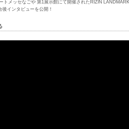
トメッセなごや 第1展示館にて開催されたRIZIN LANDMARK 10
合後インタビューを公開！
る