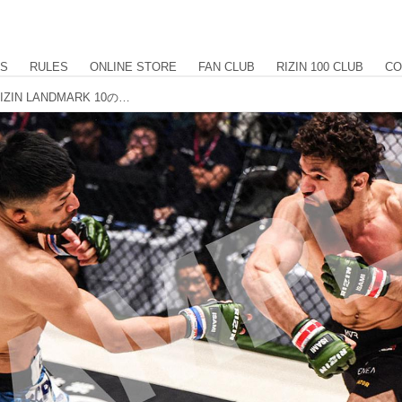
US
RULES
ONLINE STORE
FAN CLUB
RIZIN 100 CLUB
CO
【12/7更新】12/22（日）まで販売！RIZIN LANDMARK 10の試合写真をプリントして手に入れよう！『eプリントサービス』にて販売中！