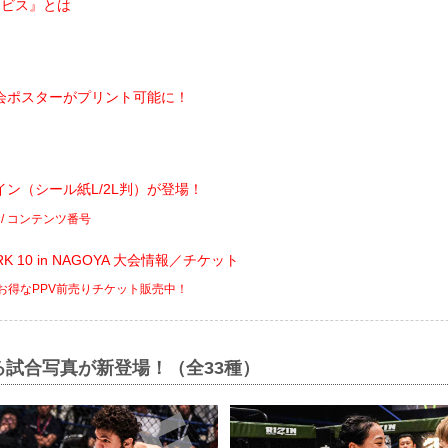
ービス』とは
会ポスターがプリント可能に！
ン（シール紙L/2L判）が登場！
 / コンテンツ番号
ARK 10 in NAGOYA 大会情報／チケット
でお得なPPV前売りチケット販売中！
る試合写真が新登場！（全33種）