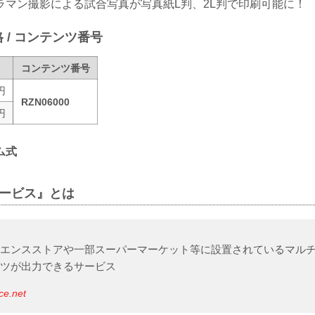
ラマン撮影による試合写真が写真紙L判、2L判で印刷可能に！
格 / コンテンツ番号
コンテンツ番号
円
RZN06000
円
ム式
サービス』とは
ニエンスストアや一部スーパーマーケット等に設置されているマル
ンツが出力できるサービス
ce.net