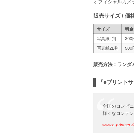
オフィシャルカメ
販売サイズ / 価
サイズ
料金
写真紙L判
300
写真紙2L判
500
販売方法：ランダ
『eプリント
全国のコンビ
様々なコンテ
www.e-printservi