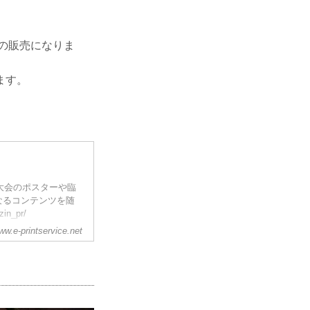
の販売になりま
ます。
各大会のポスターや臨
なるコンテンツを随
n_pr/
ww.e-printservice.net