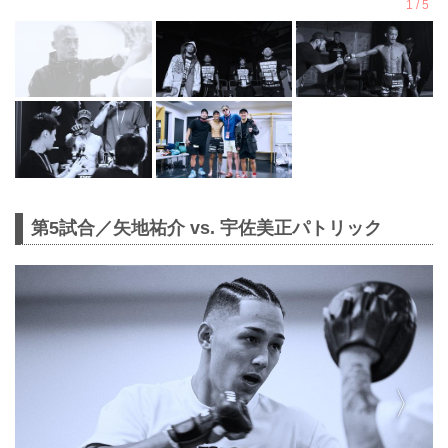
第5試合／矢地祐介 vs. 宇佐美正パトリック