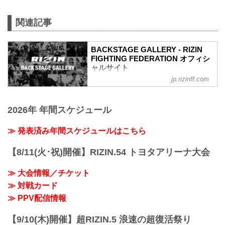
vs. ルイス・グスタボ
ライト級タイトルマッチ
関連記事
RIZIN MMAルール：5分 3R（71.0kg）
（WIN）ホベルト・サトシ・ソウザ vs.
ルイス・グスタボ（LOSE）
BACKSTAGE GALLERY - RIZIN
1R 21秒 TKO（レフェリーストップ：グ
FIGHTING FEDERATION オフィシ
ラウンドパンチ）
ャルサイト
≫ 試合結果詳細
第10試合／井上直樹 vs. キム・スーチョ
jp.rizinff.com
BACKSTAGE GALLERY の記事一覧 - 格
ル
闘技イベント「RIZIN」（ライジン）と
バンタム級タイトルマッチ
「RIZIN FIGHTING FEDERATION」（ラ
RIZIN MMAルール：5分 3R（61.0kg）
2026年 年間スケジュール
イジン ファイティング フェデレーショ
（WIN）井上直樹 vs. キム・スーチョル
ン）の情報・加盟団体について発信して
（LOSE）
いきます。
≫ 発表済み年間スケジュールはこちら
1R 3分5...
【8/11(火･祝)開催】RIZIN.54 トヨタアリーナ大会
≫ 大会情報／チケット
≫ 対戦カード
≫ PPV配信情報
【9/10(木)開催】超RIZIN.5 浪速の超復活祭り