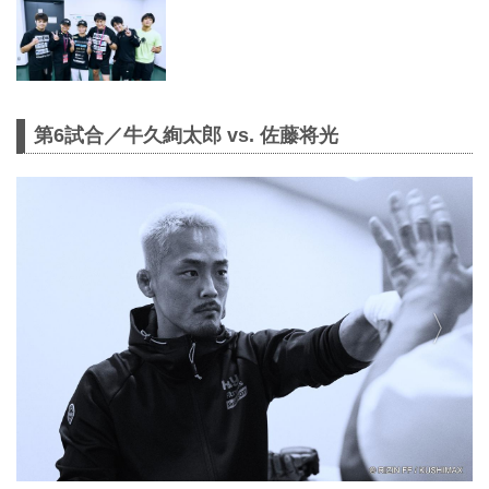
第6試合／牛久絢太郎 vs. 佐藤将光