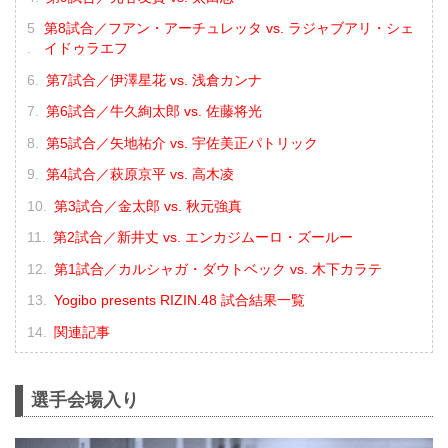
第8試合／フアン・アーチュレッタ vs. ラジャブアリ・シェ
イドゥラエフ
第7試合／伊澤星花 vs. 浅倉カンナ
第6試合／牛久絢太郎 vs. 佐藤将光
第5試合／矢地祐介 vs. 宇佐美正パトリック
第4試合／萩原京平 vs. 高木凌
第3試合／金太郎 vs. 秋元強真
第2試合／新井丈 vs. エンカジムーロ・ズールー
第1試合／カルシャガ・ダウトベック vs. 木下カラテ
Yogibo presents RIZIN.48 試合結果一覧
関連記事
選手会場入り