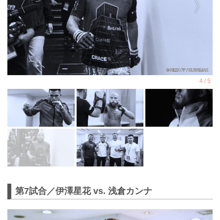
第7試合／伊澤星花 vs. 浅倉カンナ