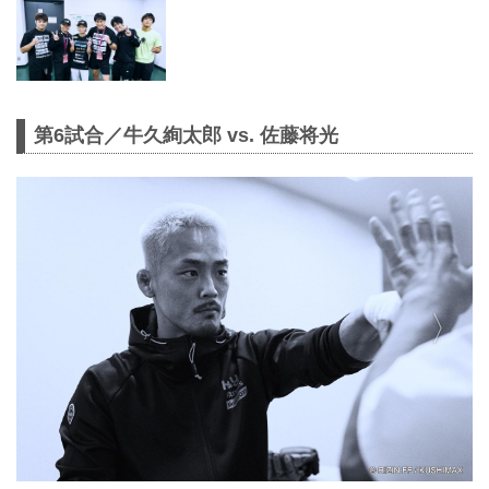
第6試合／牛久絢太郎 vs. 佐藤将光