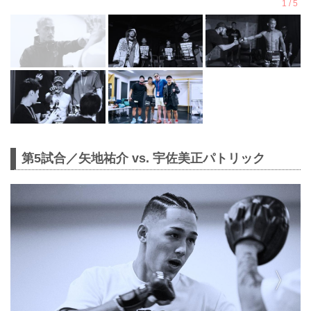
第5試合／矢地祐介 vs. 宇佐美正パトリック