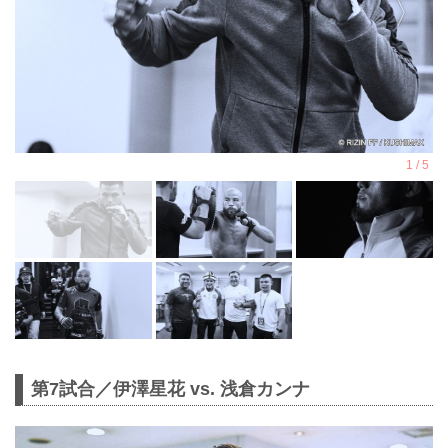
第7試合／伊澤星花 vs. 浅倉カンナ