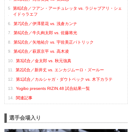
第8試合／フアン・アーチュレッタ vs. ラジャブアリ・シェ
イドゥラエフ
第7試合／伊澤星花 vs. 浅倉カンナ
第6試合／牛久絢太郎 vs. 佐藤将光
第5試合／矢地祐介 vs. 宇佐美正パトリック
第4試合／萩原京平 vs. 高木凌
第3試合／金太郎 vs. 秋元強真
第2試合／新井丈 vs. エンカジムーロ・ズールー
第1試合／カルシャガ・ダウトベック vs. 木下カラテ
Yogibo presents RIZIN.48 試合結果一覧
関連記事
選手会場入り