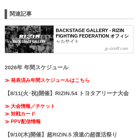
vs. ルイス・グスタボ
ライト級タイトルマッチ
関連記事
RIZIN MMAルール：5分 3R（71.0kg）
（WIN）ホベルト・サトシ・ソウザ vs.
ルイス・グスタボ（LOSE）
BACKSTAGE GALLERY - RIZIN
1R 21秒 TKO（レフェリーストップ：グ
FIGHTING FEDERATION オフィシ
ラウンドパンチ）
ャルサイト
≫ 試合結果詳細
第10試合／井上直樹 vs. キム・スーチョ
jp.rizinff.com
BACKSTAGE GALLERY の記事一覧 - 格
ル
闘技イベント「RIZIN」（ライジン）と
バンタム級タイトルマッチ
「RIZIN FIGHTING FEDERATION」（ラ
RIZIN MMAルール：5分 3R（61.0kg）
2026年 年間スケジュール
イジン ファイティング フェデレーショ
（WIN）井上直樹 vs. キム・スーチョル
ン）の情報・加盟団体について発信して
（LOSE）
いきます。
≫ 発表済み年間スケジュールはこちら
1R 3分5...
【8/11(火･祝)開催】RIZIN.54 トヨタアリーナ大会
≫ 大会情報／チケット
≫ 対戦カード
≫ PPV配信情報
【9/10(木)開催】超RIZIN.5 浪速の超復活祭り