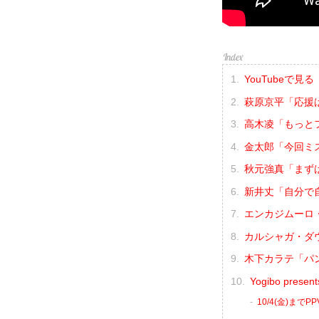
YouTubeで見る
萩原京平「応援
高木凌「もっと
金太郎「今回ミ
秋元強真「まず
新井丈「自分で
エンカジムーロ
カルシャガ・ダ
木下カラテ「パ
Yogibo pres
10/4(金)まで