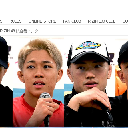
US
RULES
ONLINE STORE
FAN CLUB
RIZIN 100 CLUB
CO
高木、萩原、秋元 他 Yogibo presents RIZIN.48 試合後インタビュー vol.5