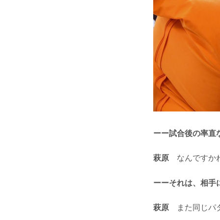
ーー試合後の率直
萩原
なんですかね
ーーそれは、相手
萩原
また同じパタ