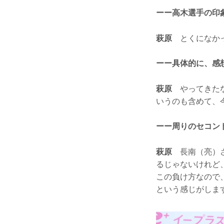
ーー高木選手の印
萩原
とくになか
ーー具体的に、感
萩原
やってきたな
いうのも含めて、
ーー周りのセコン
萩原
長南（亮）さ
るじゃないけれど
この負け方なので
という感じがしま