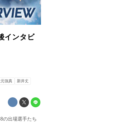
 試合後インタビ
秋元強真
新井丈
N.48の出場選手たち