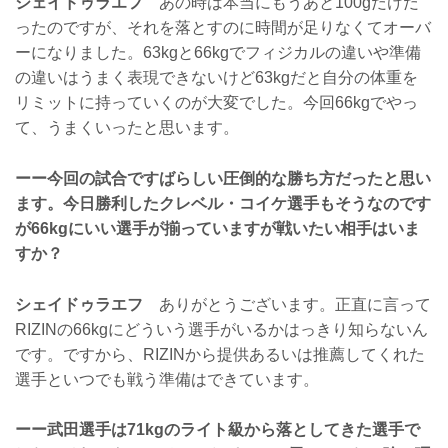
シェイドゥラエフ
あの時は本当にもうあと100gだけだ
ったのですが、それを落とすのに時間が足りなくてオーバ
ーになりました。63kgと66kgでフィジカルの違いや準備
の違いはうまく表現できないけど63kgだと自分の体重を
リミットに持っていくのが大変でした。今回66kgでやっ
て、うまくいったと思います。
ーー今回の試合ですばらしい圧倒的な勝ち方だったと思い
ます。今日勝利したクレベル・コイケ選手もそうなのです
が66kgにいい選手が揃っていますが戦いたい相手はいま
すか？
シェイドゥラエフ
ありがとうございます。正直に言って
RIZINの66kgにどういう選手がいるかはっきり知らないん
です。ですから、RIZINから提供あるいは推薦してくれた
選手といつでも戦う準備はできています。
ーー武田選手は71kgのライト級から落としてきた選手で