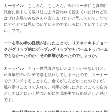
カーライル
もちろん、もちろん。今回コーチにも真剣に
試合に集中して取り組むよう言われて控えていたけれど次
はぜひ入場でみなさんを楽しませたいと思っていて、すで
にアイデアは思いついているので楽しみにしていてくださ
い、フフ。
ーー右手の拳の怪我があったことで、リアネイキドチョー
クがグリップ的にゲーブルグリップでもパームトゥパーム
でもなかったのか、その影響があったのでしょうか。
カーライル
もう一度見直さないとよくわからないけど、
正直最初のパンチで拳を脱臼してしまったので、コーナー
でクリンチすることすら、全てがしんどかったのですが、
腕を滑りこませて入れて、相手が外しにきたところで自分
としてはとにかく勝つために無我夢中で絞め落とした感じ
です。