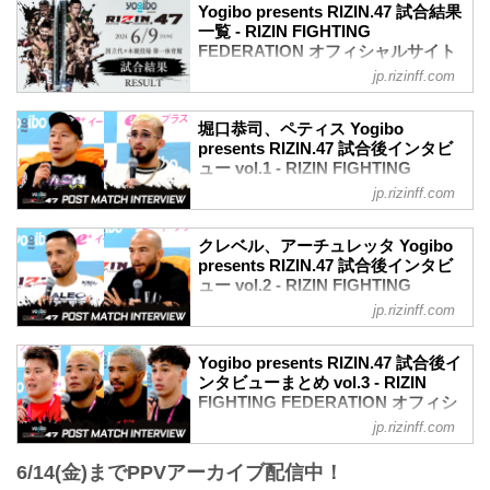
Yogibo presents RIZIN.47 試合結果
一覧 - RIZIN FIGHTING
FEDERATION オフィシャルサイト
jp.rizinff.com
第9試合／堀口恭司 vs. セルジオ・ペティ
ス
RIZIN MMAルール：5分 3R（61.0kg）
堀口恭司、ペティス Yogibo
（WIN）堀口恭司 vs. セルジオ・ペティ
presents RIZIN.47 試合後インタビ
ス（LOSE）
ュー vol.1 - RIZIN FIGHTING
3R 判定（3-0）
FEDERATION オフィシャルサイト
jp.rizinff.com
≫ 試合結果詳細
6月9日（日）国立代々木競技場 第一体育
第8試合／クレベル・コイケ vs. フアン・
館にて開催されたYogibo presents
クレベル、アーチュレッタ Yogibo
アーチュレッタ
RIZIN.47の出場選手たちの試合後インタ
presents RIZIN.47 試合後インタビ
RIZIN MMAルール：5分 3R（66.0kg）
ビューを公開！
ュー vol.2 - RIZIN FIGHTING
（WIN）クレベル・コイケ vs. フアン・
YouTubeで見る
FEDERATION オフィシャルサイト
アーチュレッタ（LOSE）
jp.rizinff.com
堀口恭司 vs. セルジオ・ペティス 試合後
1R 2分25秒 SUB（タップアウト：ヒール
6月9日（日）国立代々木競技場 第一体育
インタビュー / Yogibo presents RIZIN.47
フック）
館にて開催されたYogibo presents
youtu.be
Yogibo presents RIZIN.47 試合後イ
≫ 試合結果詳細
RIZIN.47の出場選手たちの試合後インタ
ンタビューまとめ vol.3 - RIZIN
堀口恭司「しっかりリベンジできた。本
第7試合／上田幹雄 vs. シェ...
ビューを公開！
FIGHTING FEDERATION オフィシ
当は極めたかったけど」
YouTubeで見る
ャルサイト
ーー試合後の率直な感想をお聞かせくだ
jp.rizinff.com
クレベル・コイケ vs. フアン・アーチュ
さい。
6月9日（日）国立代々木競技場 第一体育
レッタ 試合後インタビュー / Yogibo
堀口 そうですね、しっかりリベンジでき
6/14(金)までPPVアーカイブ配信中！
館にて開催されたYogibo presents
presents RIZIN.47
たので。本当は極めたかったのですけれ