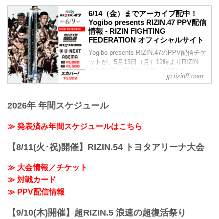
RIZIN.47の出場選手たちの試合後インタ
youtu.be
ど、なかなか相...
ビューを公開！
6/14（金）までアーカイブ配中！
クレベル・コイケ「あと2試合（以内）で
YouTubeで見る
Yogibo presents RIZIN.47 PPV配信
タイトルマッチしたいし、次で鈴木選手
試合後インタビュー / Yogibo presents
情報 - RIZIN FIGHTING
と戦いたい」
RIZIN.47
FEDERATION オフィシャルサイト
クレベル ハイ！皆さんよろしくお願いし
youtu.be
ます。
Yogibo presents RIZIN.47のPPV配信チケ
宇佐美正パトリック「トップとしっかり
ーー今の気持ちを教えてください。
ットが、5月13日（月）12時よりRIZIN
絡んで行って倒していきたい」
クレベル 自...
100 CLUB、RIZIN LIVE、ABEMA、U-
ーー試合後の率直な感想をお聞かせくだ
jp.rizinff.com
NEXTにて販売がスタートしたぞ！
さい。
お得なPPV前売りチケットは、大会前日
パトリック 支えてくれてるみんなに結果
の6月8日（土）23:59まで販売！
として恩がえしできたことがよかったな
2026年 年間スケジュール
会場に来れない方はお好きな配信サービ
といま 一安心しています。
スで、Yogibo presents RIZIN.47を全試合
ーー第一試合目、そ...
≫ 発表済み年間スケジュールはこちら
リアルタイムで視聴しよう！
PPV販売スケジュール一覧
配信日時 料金 配信媒体 アーカイブ
【8/11(火･祝)開催】RIZIN.54 トヨタアリーナ大会
期間 応援
コード 番組...
≫ 大会情報／チケット
≫ 対戦カード
≫ PPV配信情報
【9/10(木)開催】超RIZIN.5 浪速の超復活祭り