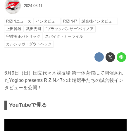
2024-06-11
RIZINニュース
インタビュー
RIZIN47
試合後インタビュー
上田幹雄
武田光司
“ブラックパンサー”ベイノア
宇佐美正パトリック
スパイク・カーライル
カルシャガ・ダウトベック
6月9日（日）国立代々木競技場 第一体育館にて開催され
たYogibo presents RIZIN.47の出場選手たちの試合後イン
タビューを公開！
YouTubeで見る